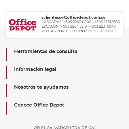
sclientessv@officedepot.com.sv
CASCADAS *+503 2243 0800 - +503 2231 9930
ESCALÓN *+503 2264 5219 - +503 2231 9940
VENTAS POR TELÉFONO *+503 2231 9939
Herramientas de consulta
Información legal
Nosotros te ayudamos
Conoce Office Depot
OD EL SALVADOR LTDA DE C.V.