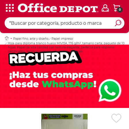
0
Ingresar Codigo Pos
Papel fino, arte y diseño
Papel impreso
Hoja para diploma blanco hueso MIVISA, 176 g/m², tamano carta, paquete de 10
hojas. Papel de alta calidad con textura elegante, perfecta para imprimir
certificados, reconocimientos y diplomas con acab