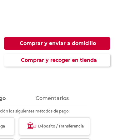
ás
ás
ás
ás
Comprar y enviar a domicilio
Comprar y recoger en tienda
go
Comentarios
ción los siguientes métodos de pago:
ega
Déposito / Transferencia