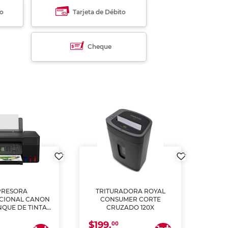
to
Tarjeta de Débito
Cheque
PRESORA
TRITURADORA ROYAL
CIONAL CANON
CONSUMER CORTE
MUL
NQUE DE TINTA
CRUZADO 120X
ME, COPIA Y
$199.
$28
CANEA)
00