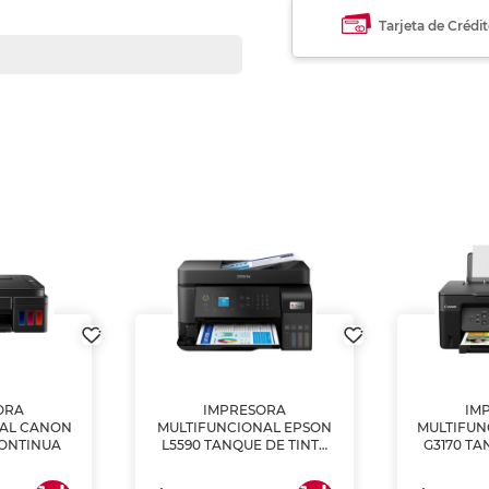
Tarjeta de Crédi
ORA
IMPRESORA
IM
NAL CANON
MULTIFUNCIONAL EPSON
MULTIFUN
CONTINUA
L5590 TANQUE DE TINTA
G3170 TA
(IMPRIME, COPIA Y
(IMPRI
ESCANEA)
ES