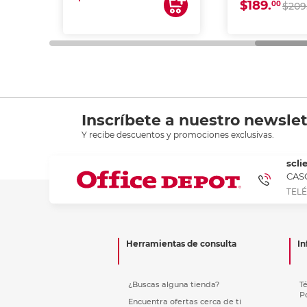
$189.
00
$209
Inscríbete a nuestro newslet
Y recibe descuentos y promociones exclusivas.
scli
CASC
TELÉ
Herramientas de consulta
In
¿Buscas alguna tienda?
T
P
Encuentra ofertas cerca de ti