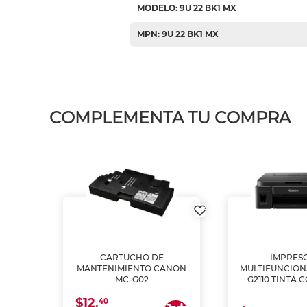
MODELO: 9U 22 BK1 MX
MPN: 9U 22 BK1 MX
COMPLEMENTA TU COMPRA
L1250
CARTUCHO DE
IMPRES
A
MANTENIMIENTO CANON
MULTIFUNCIO
MC-G02
G2110 TINTA 
$12.
40