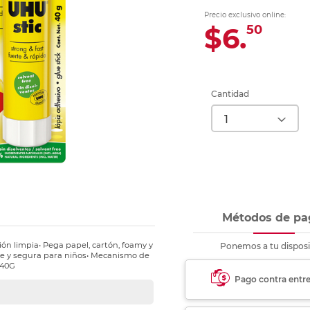
Ver más
Ver más
Ver más
Ver m
Ver m
Ver m
Ver m
para carpeta
Precio exclusivo online:
Ver más
$6.
50
Cantidad
Métodos de pa
n limpia• Pega papel, cartón, foamy y
Ponemos a tu disposi
ble y segura para niños• Mecanismo de
 40G
Pago contra entr