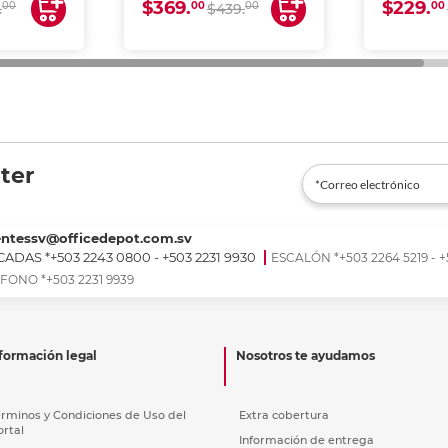
$369.
$229.
00
00
00
00
.
$439.
ter
entessv@officedepot.com.sv
ADAS *+503 2243 0800 - +503 2231 9930
ESCALÓN *+503 2264 5219 - +
FONO *+503 2231 9939
formación legal
Nosotros te ayudamos
érminos y Condiciones de Uso del
Extra cobertura
ortal
Información de entrega