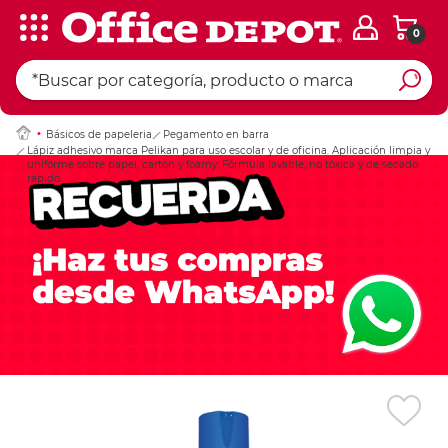
0
Ingresar Codigo Pos
Básicos de papeleria
Pegamento en barra
Lápiz adhesivo marca Pelikan para uso escolar y de oficina. Aplicación limpia y
uniforme sobre papel, cartón y foamy. Fórmula lavable, no tóxica y de secado
rápido.