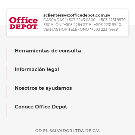
sclientessv@officedepot.com.sv
CASCADAS *+503 2243 0800 - +503 2231 9930
ESCALÓN *+503 2264 5219 - +503 2231 9940
VENTAS POR TELÉFONO *+503 2231 9939
Herramientas de consulta
Información legal
Nosotros te ayudamos
Conoce Office Depot
OD EL SALVADOR LTDA DE C.V.