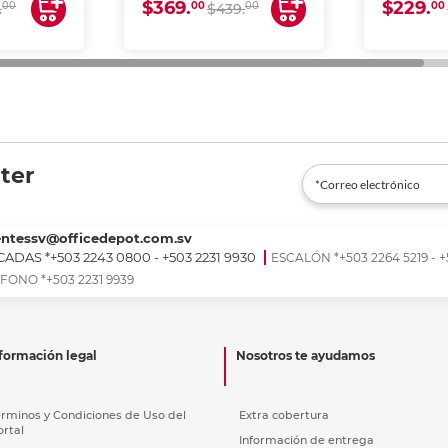
$369.
$229.
00
00
00
00
.
$439.
ter
entessv@officedepot.com.sv
ADAS *+503 2243 0800 - +503 2231 9930
ESCALÓN *+503 2264 5219 - +
FONO *+503 2231 9939
formación legal
Nosotros te ayudamos
érminos y Condiciones de Uso del
Extra cobertura
ortal
Información de entrega