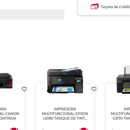
Tarjeta de Crédi
ORA
IMPRESORA
IM
NAL CANON
MULTIFUNCIONAL EPSON
MULTIFUN
CONTINUA
L5590 TANQUE DE TINTA
G3170 TA
(IMPRIME, COPIA Y
(IMPRI
ESCANEA)
ES