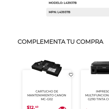
MODELO: L43937B
MPN: L43937B
COMPLEMENTA TU COMPRA
L1250
CARTUCHO DE
IMPRES
A
MANTENIMIENTO CANON
MULTIFUNCIO
MC-G02
G2110 TINTA 
$12.
40