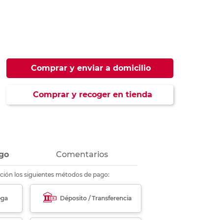
ás
ás
ás
ás
Comprar y enviar a domicilio
Comprar y recoger en tienda
go
Comentarios
ción los siguientes métodos de pago:
ega
Déposito / Transferencia