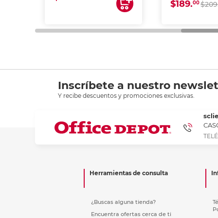
$189.
00
$209
Inscríbete a nuestro newslet
Y recibe descuentos y promociones exclusivas.
scli
CASC
TELÉ
Herramientas de consulta
In
¿Buscas alguna tienda?
T
P
Encuentra ofertas cerca de ti