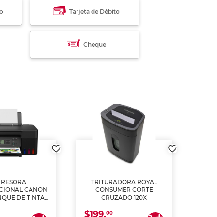
to
Tarjeta de Débito
Cheque
PRESORA
TRITURADORA ROYAL
CIONAL CANON
CONSUMER CORTE
MUL
NQUE DE TINTA
CRUZADO 120X
ME, COPIA Y
$199.
$28
CANEA)
00