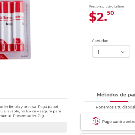
Ver más
Ver más
Ver más
Ver m
Ver m
Ver m
Ver m
para carpeta
Precio exclusivo online:
Ver más
$2.
50
Cantidad
Métodos de pa
ción limpia y precisa• Pega papel,
Ponemos a tu disposi
la lavable, no tóxica y segura para
lmente• Presentación: 21 g
Pago contra entr