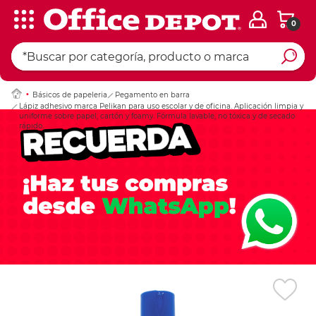
0
Ingresar Codigo Pos
Básicos de papeleria
Pegamento en barra
Lápiz adhesivo marca Pelikan para uso escolar y de oficina. Aplicación limpia y
uniforme sobre papel, cartón y foamy. Fórmula lavable, no tóxica y de secado
rápido.