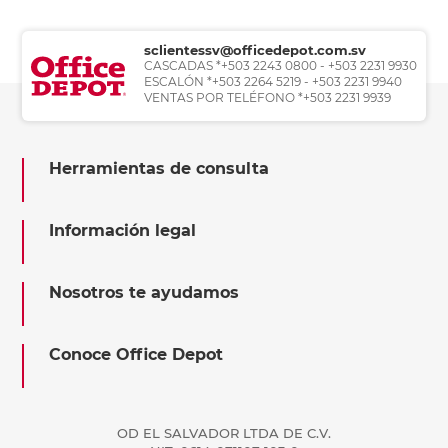
sclientessv@officedepot.com.sv
CASCADAS *+503 2243 0800 - +503 2231 9930
ESCALÓN *+503 2264 5219 - +503 2231 9940
VENTAS POR TELÉFONO *+503 2231 9939
Herramientas de consulta
Información legal
Nosotros te ayudamos
Conoce Office Depot
OD EL SALVADOR LTDA DE C.V.