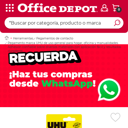
0
Ingresar Codigo Pos
Herramientas
Pegamentos de contacto
Pegamento marca UHU de uso general para hogar, oficina y manualidades.
Adhesión confiable sobre diversos materiales con aplicación fácil y resultados
duraderos.