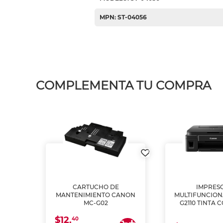
MPN: ST-04056
COMPLEMENTA TU COMPRA
L1250
CARTUCHO DE
IMPRES
A
MANTENIMIENTO CANON
MULTIFUNCIO
MC-G02
G2110 TINTA 
$12.
40