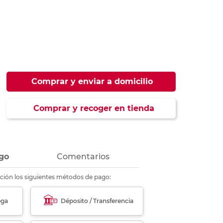
ás
ás
ás
ás
Comprar y enviar a domicilio
Comprar y recoger en tienda
go
Comentarios
ción los siguientes métodos de pago:
ega
Déposito / Transferencia