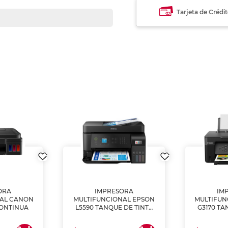
Tarjeta de Crédi
ORA
IMPRESORA
IM
NAL CANON
MULTIFUNCIONAL EPSON
MULTIFUN
CONTINUA
L5590 TANQUE DE TINTA
G3170 TA
(IMPRIME, COPIA Y
(IMPRI
ESCANEA)
ES