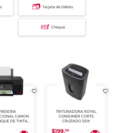
to
Tarjeta de Débito
Cheque
PRESORA
TRITURADORA ROYAL
CIONAL CANON
CONSUMER CORTE
MUL
NQUE DE TINTA
CRUZADO 120X
ME, COPIA Y
$199.
$28
CANEA)
00