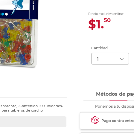
Ver más
Ver más
Ver más
Ver m
Ver m
Ver m
Ver m
para carpeta
Ver más
Precio exclusivo online:
$1.
50
Cantidad
Métodos de pa
ansparente)• Contenido: 100 unidades•
Ponemos a tu disposi
l para tableros de corcho
Pago contra entr