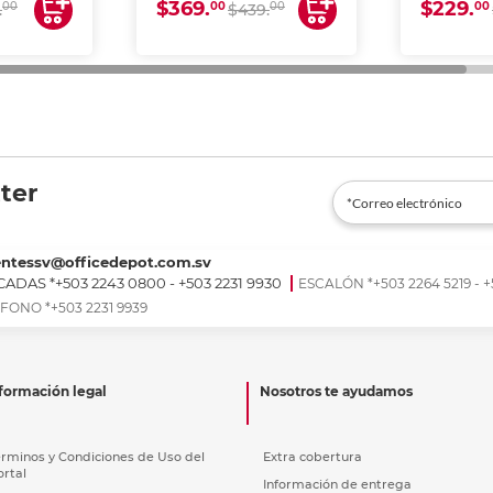
$369.
$229.
00
00
00
00
.
$439.
ter
entessv@officedepot.com.sv
ADAS *+503 2243 0800 - +503 2231 9930
ESCALÓN *+503 2264 5219 - +
FONO *+503 2231 9939
formación legal
Nosotros te ayudamos
érminos y Condiciones de Uso del
Extra cobertura
ortal
Información de entrega