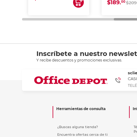
$189.
00
$209
Inscríbete a nuestro newslet
Y recibe descuentos y promociones exclusivas.
scli
CASC
TELÉ
Herramientas de consulta
In
¿Buscas alguna tienda?
T
P
Encuentra ofertas cerca de ti