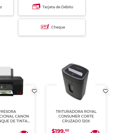
to
Tarjeta de Débito
Cheque
PRESORA
TRITURADORA ROYAL
CIONAL CANON
CONSUMER CORTE
MUL
NQUE DE TINTA
CRUZADO 120X
ME, COPIA Y
$199.
$28
CANEA)
00