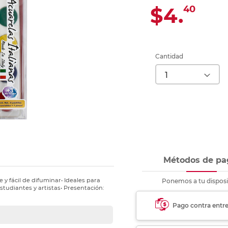
Ver más
Ver más
Ver más
Ver m
Ver m
Ver m
Ver m
para carpeta
$4.
40
Ver más
Cantidad
Métodos de pa
e y fácil de difuminar• Ideales para
Ponemos a tu disposi
studiantes y artistas• Presentación:
Pago contra entr