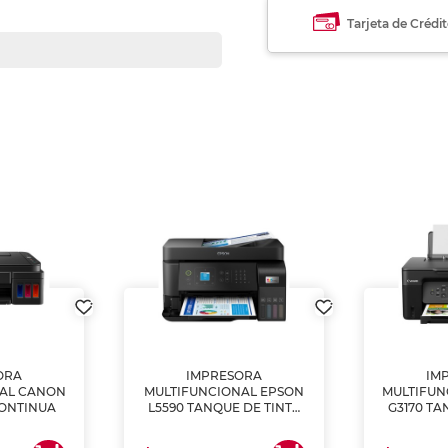
Tarjeta de Crédi
ORA
IMPRESORA
IM
NAL CANON
MULTIFUNCIONAL EPSON
MULTIFUN
CONTINUA
L5590 TANQUE DE TINTA
G3170 TA
(IMPRIME, COPIA Y
(IMPRI
ESCANEA)
ES