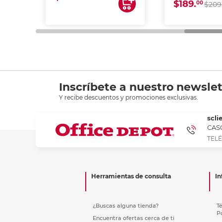
$189.
00
$209
Inscríbete a nuestro newslet
Y recibe descuentos y promociones exclusivas.
scli
CASC
TELÉ
Herramientas de consulta
In
¿Buscas alguna tienda?
T
P
Encuentra ofertas cerca de ti