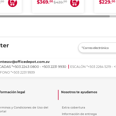
$369.
$229.
00
00
00
00
.
$439.
ter
entessv@officedepot.com.sv
ADAS *+503 2243 0800 - +503 2231 9930
ESCALÓN *+503 2264 5219 - +
FONO *+503 2231 9939
formación legal
Nosotros te ayudamos
érminos y Condiciones de Uso del
Extra cobertura
ortal
Información de entrega