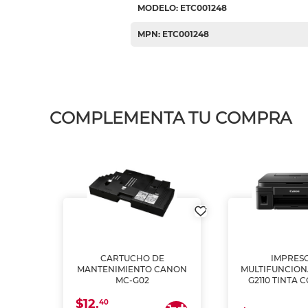
MODELO: ETC001248
MPN: ETC001248
COMPLEMENTA TU COMPRA
L1250
CARTUCHO DE
IMPRES
A
MANTENIMIENTO CANON
MULTIFUNCIO
MC-G02
G2110 TINTA 
$12.
40