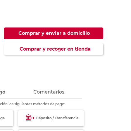
ás
ás
ás
ás
Comprar y enviar a domicilio
Comprar y recoger en tienda
go
Comentarios
ción los siguientes métodos de pago:
ega
Déposito / Transferencia