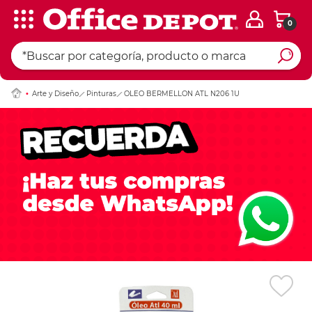
0
Ingresar Codigo Pos
Arte y Diseño
Pinturas
OLEO BERMELLON ATL N206 1U