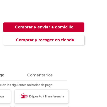
ás
ás
ás
ás
Comprar y enviar a domicilio
Comprar y recoger en tienda
go
Comentarios
ción los siguientes métodos de pago:
ega
Déposito / Transferencia