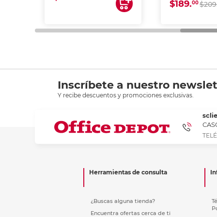
$189.
00
$209
Inscríbete a nuestro newslet
Y recibe descuentos y promociones exclusivas.
scli
CASC
TELÉ
Herramientas de consulta
In
¿Buscas alguna tienda?
T
P
Encuentra ofertas cerca de ti