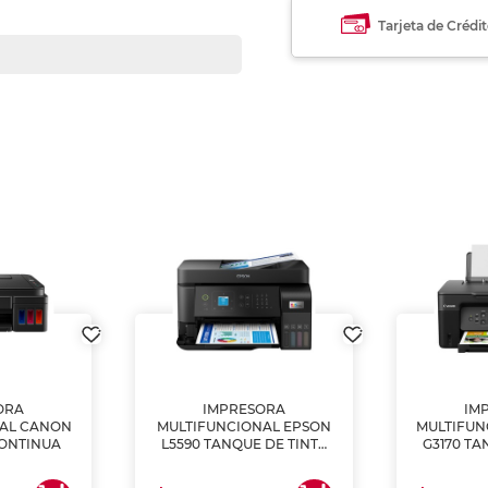
Tarjeta de Crédi
ORA
IMPRESORA
IM
NAL CANON
MULTIFUNCIONAL EPSON
MULTIFUN
CONTINUA
L5590 TANQUE DE TINTA
G3170 TA
(IMPRIME, COPIA Y
(IMPRI
ESCANEA)
ES