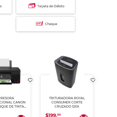
to
Tarjeta de Débito
Cheque
PRESORA
TRITURADORA ROYAL
CIONAL CANON
CONSUMER CORTE
MUL
NQUE DE TINTA
CRUZADO 120X
ME, COPIA Y
$199.
$28
CANEA)
00