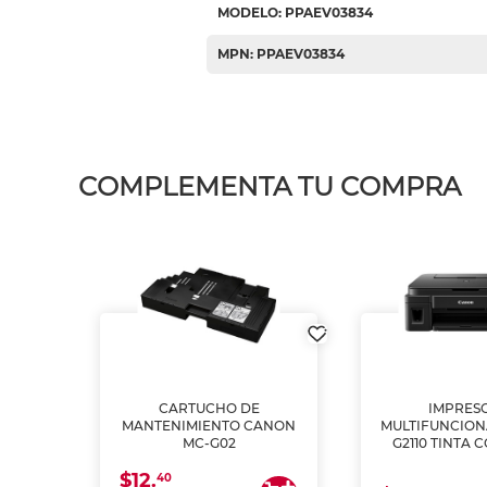
MODELO: PPAEV03834
MPN: PPAEV03834
COMPLEMENTA TU COMPRA
L1250
CARTUCHO DE
IMPRES
A
MANTENIMIENTO CANON
MULTIFUNCIO
MC-G02
G2110 TINTA 
$12.
40