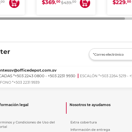
$369.
$229.
00
00
00
00
.
$439.
ter
entessv@officedepot.com.sv
ADAS *+503 2243 0800 - +503 2231 9930
ESCALÓN *+503 2264 5219 - +
FONO *+503 2231 9939
formación legal
Nosotros te ayudamos
érminos y Condiciones de Uso del
Extra cobertura
ortal
Información de entrega