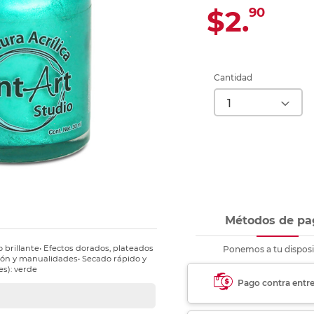
Ver más
Ver más
Ver más
Ver m
Ver m
Ver m
Ver m
para carpeta
$2.
90
Ver más
Cantidad
Métodos de pa
 brillante• Efectos dorados, plateados
Ponemos a tu disposi
rtón y manualidades• Secado rápido y
es): verde
Pago contra entr