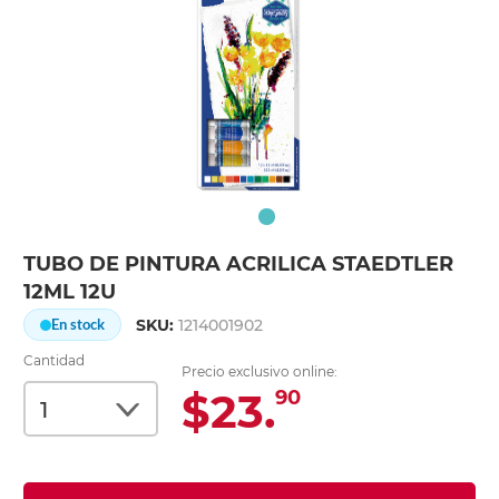
TUBO DE PINTURA ACRILICA STAEDTLER
12ML 12U
SKU:
1214001902
En stock
Cantidad
Precio exclusivo online:
$23.
90