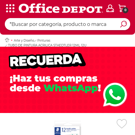
0
Ingresar Codigo Pos
Arte y Diseño
Pinturas
TUBO DE PINTURA ACRILICA STAEDTLER 12ML 12U