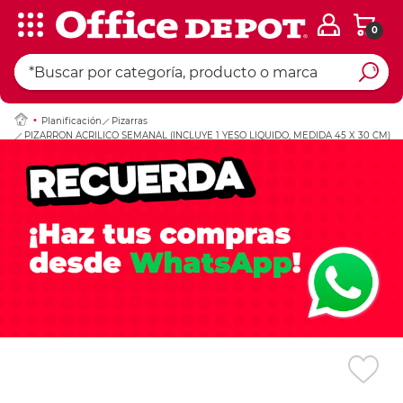
0
Ingresar Codigo Pos
Planificación
Pizarras
PIZARRON ACRILICO SEMANAL (INCLUYE 1 YESO LIQUIDO, MEDIDA 45 X 30 CM)