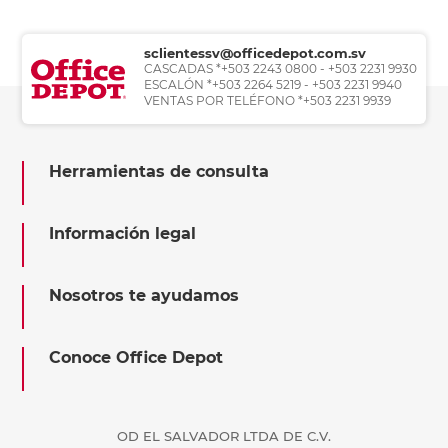
sclientessv@officedepot.com.sv
CASCADAS *+503 2243 0800 - +503 2231 9930
ESCALÓN *+503 2264 5219 - +503 2231 9940
VENTAS POR TELÉFONO *+503 2231 9939
Herramientas de consulta
Información legal
Nosotros te ayudamos
Conoce Office Depot
OD EL SALVADOR LTDA DE C.V.