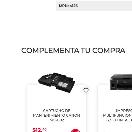
MPN: 4126
COMPLEMENTA TU COMPRA
L1250
CARTUCHO DE
IMPRES
A
MANTENIMIENTO CANON
MULTIFUNCIO
MC-G02
G2110 TINTA 
$12.
40