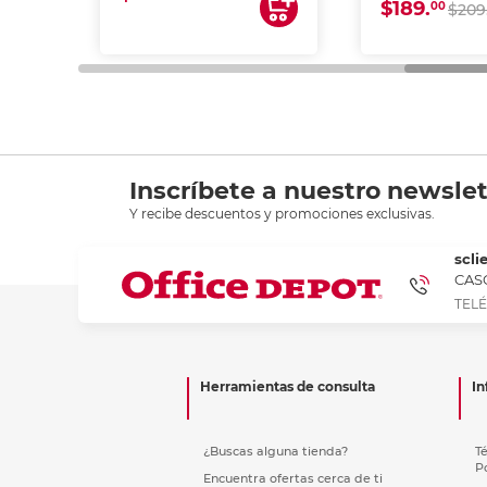
$189.
00
$209
Inscríbete a nuestro newslet
Y recibe descuentos y promociones exclusivas.
scli
CASC
TELÉ
Herramientas de consulta
In
¿Buscas alguna tienda?
T
P
Encuentra ofertas cerca de ti