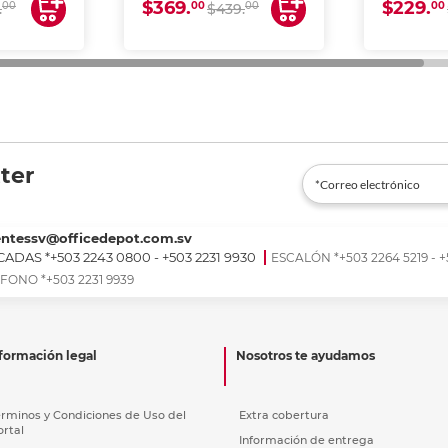
$369.
$229.
00
00
00
00
.
$439.
ter
entessv@officedepot.com.sv
ADAS *+503 2243 0800 - +503 2231 9930
ESCALÓN *+503 2264 5219 - +
FONO *+503 2231 9939
formación legal
Nosotros te ayudamos
érminos y Condiciones de Uso del
Extra cobertura
ortal
Información de entrega