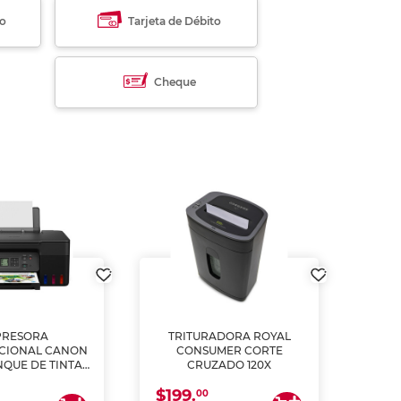
to
Tarjeta de Débito
Cheque
PRESORA
TRITURADORA ROYAL
CIONAL CANON
CONSUMER CORTE
MUL
NQUE DE TINTA
CRUZADO 120X
ME, COPIA Y
$199.
$28
CANEA)
00