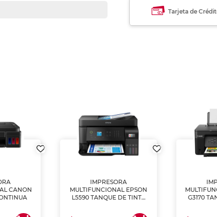
Tarjeta de Crédi
ORA
IMPRESORA
IM
NAL CANON
MULTIFUNCIONAL EPSON
MULTIFUN
CONTINUA
L5590 TANQUE DE TINTA
G3170 TA
(IMPRIME, COPIA Y
(IMPRI
ESCANEA)
ES