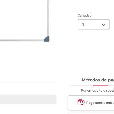
Ver más
Ver más
Ver más
Ver m
Ver m
Ver m
Ver m
para carpeta
Ver más
Cantidad
Métodos de pa
Ponemos a tu disposi
Pago contra entr