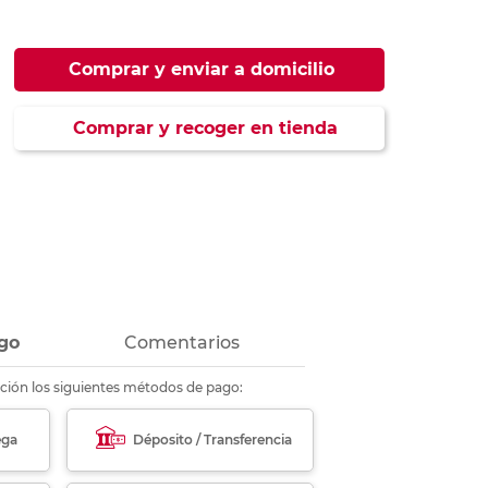
ás
ás
ás
ás
Comprar y enviar a domicilio
Comprar y recoger en tienda
go
Comentarios
ción los siguientes métodos de pago:
ega
Déposito / Transferencia