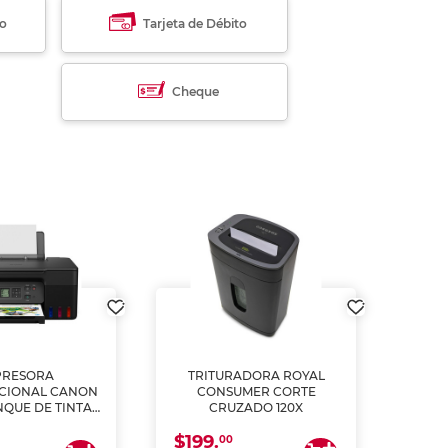
to
Tarjeta de Débito
Cheque
PRESORA
TRITURADORA ROYAL
CIONAL CANON
CONSUMER CORTE
MUL
NQUE DE TINTA
CRUZADO 120X
ME, COPIA Y
$199.
$28
CANEA)
00