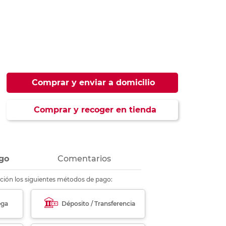
ás
ás
ás
ás
Comprar y enviar a domicilio
Comprar y recoger en tienda
go
Comentarios
ción los siguientes métodos de pago:
ega
Déposito / Transferencia