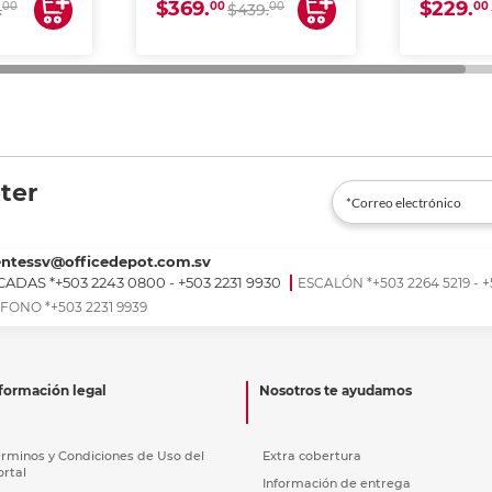
$369.
$229.
00
00
00
00
.
$439.
ter
entessv@officedepot.com.sv
ADAS *+503 2243 0800 - +503 2231 9930
ESCALÓN *+503 2264 5219 - +
FONO *+503 2231 9939
formación legal
Nosotros te ayudamos
érminos y Condiciones de Uso del
Extra cobertura
ortal
Información de entrega