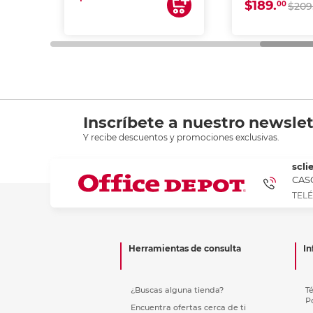
$189.
00
$209
Inscríbete a nuestro newslet
Y recibe descuentos y promociones exclusivas.
scli
CASC
TELÉ
Herramientas de consulta
In
¿Buscas alguna tienda?
T
P
Encuentra ofertas cerca de ti