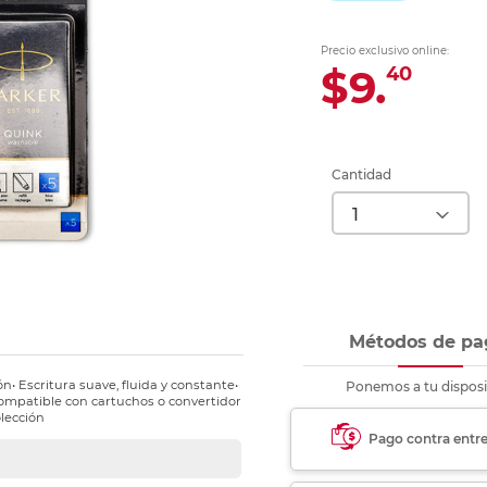
Ver más
Ver más
Ver más
Ver m
Ver m
Ver m
Ver m
para carpeta
Ver más
Precio exclusivo online:
$9.
40
Cantidad
Métodos de pa
• Escritura suave, fluida y constante•
Ponemos a tu disposi
Compatible con cartuchos o convertidor
olección
Pago contra entr