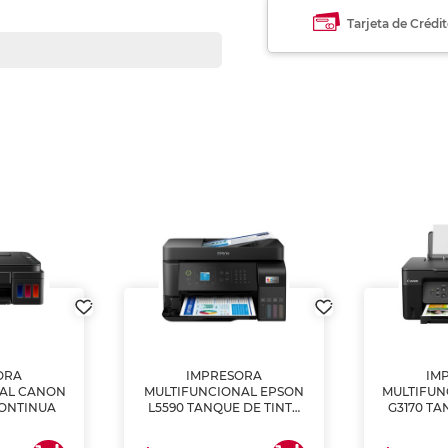
Tarjeta de Crédi
ORA
IMPRESORA
IM
NAL CANON
MULTIFUNCIONAL EPSON
MULTIFUN
CONTINUA
L5590 TANQUE DE TINTA
G3170 TA
(IMPRIME, COPIA Y
(IMPRI
ESCANEA)
ES