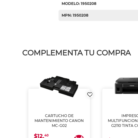
MODELO: 1950208
MPN: 1950208
COMPLEMENTA TU COMPRA
L1250
CARTUCHO DE
IMPRES
A
MANTENIMIENTO CANON
MULTIFUNCIO
MC-G02
G2110 TINTA 
$12.
40