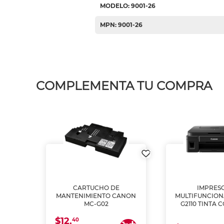
MODELO: 9001-26
MPN: 9001-26
COMPLEMENTA TU COMPRA
L1250
CARTUCHO DE
IMPRES
A
MANTENIMIENTO CANON
MULTIFUNCIO
MC-G02
G2110 TINTA 
$12.
40