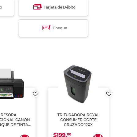
to
Tarjeta de Débito
Cheque
PRESORA
TRITURADORA ROYAL
CIONAL CANON
CONSUMER CORTE
MUL
NQUE DE TINTA
CRUZADO 120X
ME, COPIA Y
$199.
$28
CANEA)
00