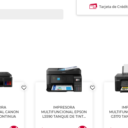
Tarjeta de Crédi
ORA
IMPRESORA
IM
NAL CANON
MULTIFUNCIONAL EPSON
MULTIFUN
CONTINUA
L5590 TANQUE DE TINTA
G3170 TA
(IMPRIME, COPIA Y
(IMPRI
ESCANEA)
ES