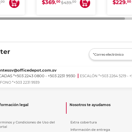
$369.
$229.
00
00
00
00
.
$439.
ter
entessv@officedepot.com.sv
ADAS *+503 2243 0800 - +503 2231 9930
ESCALÓN *+503 2264 5219 - +
FONO *+503 2231 9939
formación legal
Nosotros te ayudamos
érminos y Condiciones de Uso del
Extra cobertura
ortal
Información de entrega