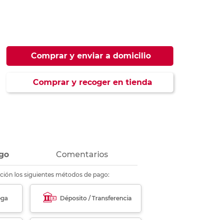
ás
ás
ás
ás
Comprar y enviar a domicilio
Comprar y recoger en tienda
go
Comentarios
ción los siguientes métodos de pago:
ega
Déposito / Transferencia