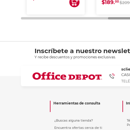
$189.
00
$209
Inscríbete a nuestro newslet
Y recibe descuentos y promociones exclusivas.
scli
CASC
TELÉ
Herramientas de consulta
In
¿Buscas alguna tienda?
T
P
Encuentra ofertas cerca de ti