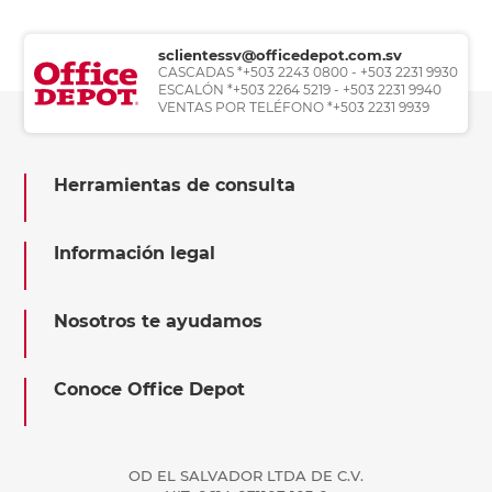
sclientessv@officedepot.com.sv
CASCADAS *+503 2243 0800 - +503 2231 9930
ESCALÓN *+503 2264 5219 - +503 2231 9940
VENTAS POR TELÉFONO *+503 2231 9939
Herramientas de consulta
Información legal
Nosotros te ayudamos
Conoce Office Depot
OD EL SALVADOR LTDA DE C.V.