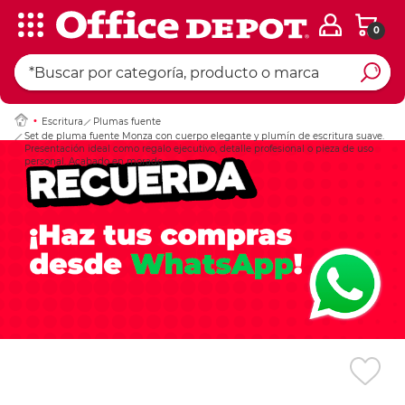
0
Ingresar Codigo Pos
Escritura
Plumas fuente
Set de pluma fuente Monza con cuerpo elegante y plumín de escritura suave.
Presentación ideal como regalo ejecutivo, detalle profesional o pieza de uso
personal. Acabado en morado.