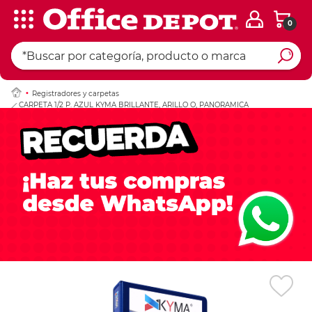
0
Ingresar Codigo Pos
Registradores y carpetas
CARPETA 1/2 P. AZUL KYMA BRILLANTE, ARILLO O, PANORAMICA