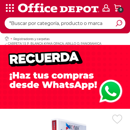
0
Ingresar Codigo Pos
Registradores y carpetas
CARPETA 1.5 P. BLANCA KYMA OPACA, ARILLO O, PANORAMICA