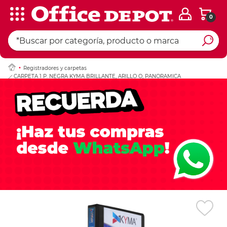
0
Ingresar Codigo Pos
Registradores y carpetas
CARPETA 1 P. NEGRA KYMA BRILLANTE, ARILLO O, PANORAMICA