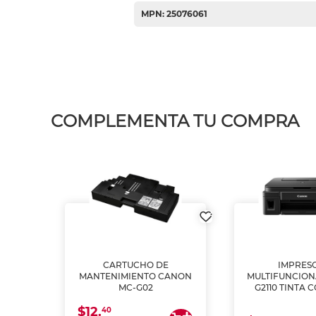
MPN: 25076061
COMPLEMENTA TU COMPRA
L1250
CARTUCHO DE
IMPRES
A
MANTENIMIENTO CANON
MULTIFUNCIO
MC-G02
G2110 TINTA 
$12.
40