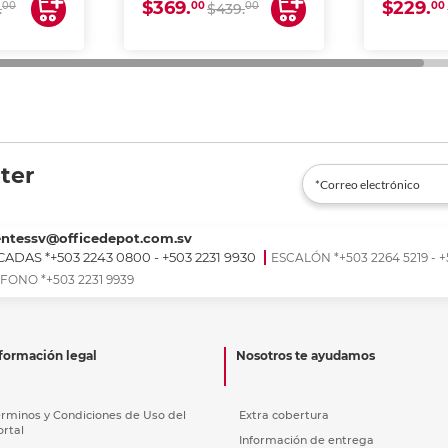
$369.
$229.
00
00
00
00
.
$439.
ter
entessv@officedepot.com.sv
ADAS *+503 2243 0800 - +503 2231 9930
ESCALÓN *+503 2264 5219 - +
FONO *+503 2231 9939
formación legal
Nosotros te ayudamos
érminos y Condiciones de Uso del
Extra cobertura
ortal
Información de entrega