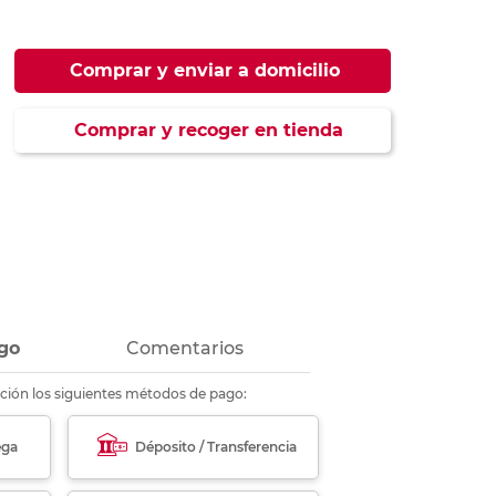
ás
ás
ás
ás
Comprar y enviar a domicilio
Comprar y recoger en tienda
go
Comentarios
ción los siguientes métodos de pago:
ega
Déposito / Transferencia