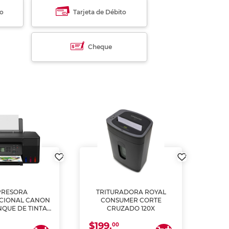
to
Tarjeta de Débito
Cheque
PRESORA
TRITURADORA ROYAL
CIONAL CANON
CONSUMER CORTE
MUL
NQUE DE TINTA
CRUZADO 120X
ME, COPIA Y
$199.
$28
CANEA)
00