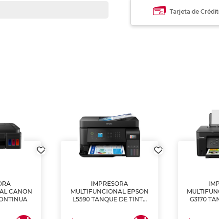
Tarjeta de Crédi
ORA
IMPRESORA
IM
NAL CANON
MULTIFUNCIONAL EPSON
MULTIFUN
CONTINUA
L5590 TANQUE DE TINTA
G3170 TA
(IMPRIME, COPIA Y
(IMPRI
ESCANEA)
ES