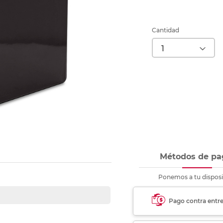
Ver más
Ver más
Ver más
Ver m
Ver m
Ver m
Ver m
para carpeta
Ver más
Cantidad
Métodos de pa
Ponemos a tu disposi
Pago contra entr