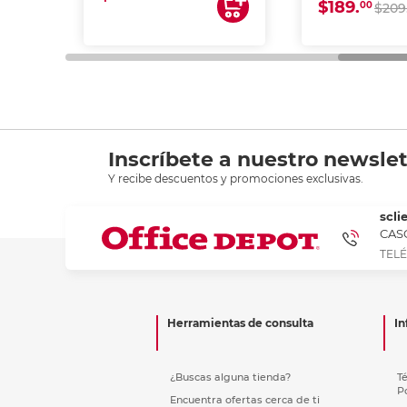
$189.
00
$209
Inscríbete a nuestro newslet
Y recibe descuentos y promociones exclusivas.
scli
CASC
TELÉ
Herramientas de consulta
In
¿Buscas alguna tienda?
T
P
Encuentra ofertas cerca de ti