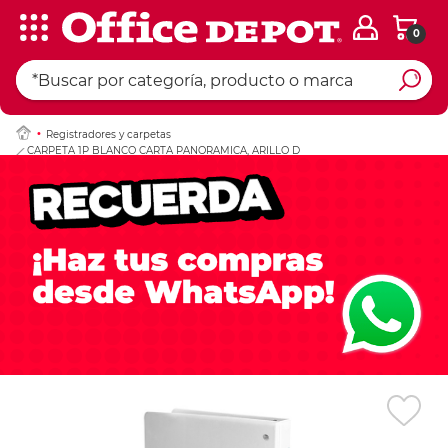
0
Ingresar Codigo Pos
Registradores y carpetas
CARPETA 1P BLANCO CARTA PANORAMICA, ARILLO D