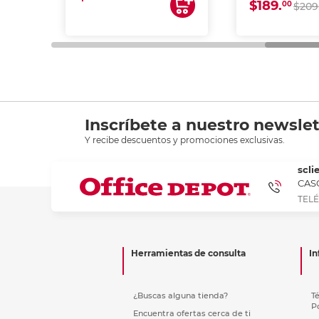
$189.
00
$209
Inscríbete a nuestro newslet
Y recibe descuentos y promociones exclusivas.
scli
CASC
TELÉ
Herramientas de consulta
In
¿Buscas alguna tienda?
T
P
Encuentra ofertas cerca de ti