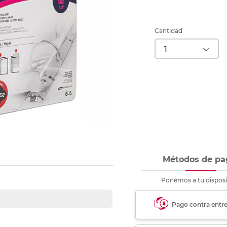
Ver más
Ver más
Ver más
Ver m
Ver m
Ver m
Ver m
para carpeta
Ver más
Cantidad
Métodos de pa
Ponemos a tu disposi
Pago contra entr