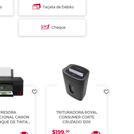
to
Tarjeta de Débito
Cheque
PRESORA
TRITURADORA ROYAL
CIONAL CANON
CONSUMER CORTE
MUL
NQUE DE TINTA
CRUZADO 120X
ME, COPIA Y
$199.
$28
CANEA)
00