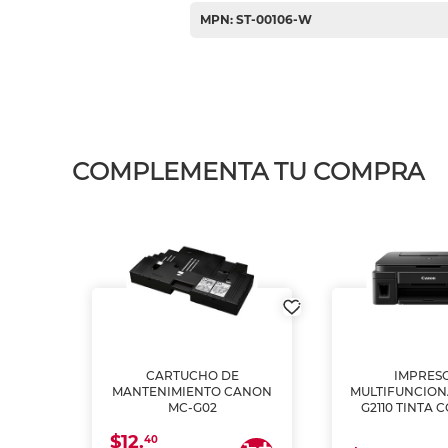
MPN: ST-00106-W
COMPLEMENTA TU COMPRA
L1250
CARTUCHO DE
IMPRES
A
MANTENIMIENTO CANON
MULTIFUNCIO
MC-G02
G2110 TINTA 
$12.
40