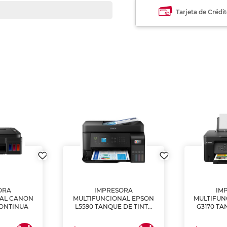
Tarjeta de Crédi
ORA
IMPRESORA
IM
NAL CANON
MULTIFUNCIONAL EPSON
MULTIFUN
CONTINUA
L5590 TANQUE DE TINTA
G3170 TA
(IMPRIME, COPIA Y
(IMPRI
ESCANEA)
ES