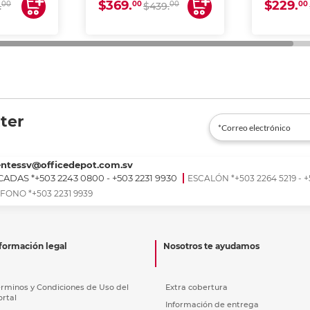
$369.
$229.
00
00
00
00
.
$439.
ter
entessv@officedepot.com.sv
ADAS *+503 2243 0800 - +503 2231 9930
ESCALÓN *+503 2264 5219 - +
FONO *+503 2231 9939
formación legal
Nosotros te ayudamos
érminos y Condiciones de Uso del
Extra cobertura
ortal
Información de entrega