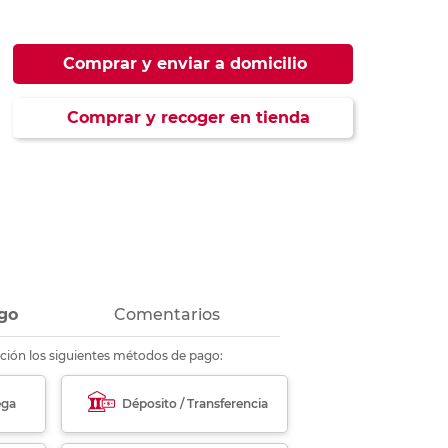
ás
ás
ás
ás
Comprar y enviar a domicilio
Comprar y recoger en tienda
go
Comentarios
ción los siguientes métodos de pago:
ega
Déposito / Transferencia