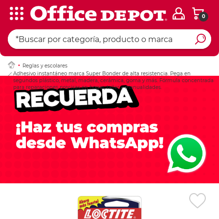
0
Ingresar Codigo Pos
Reglas y escolares
Adhesivo instantáneo marca Super Bonder de alta resistencia. Pega en
segundos plástico, metal, madera, cerámica, goma y más. Fórmula concentrada
para reparaciones precisas en hogar, taller y manualidades.