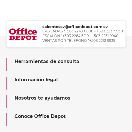
sclientessv@officedepot.com.sv
CASCADAS *+503 2243 0800 - +503 2231 9930
ESCALÓN *+503 2264 5219 - +503 2231 9940
VENTAS POR TELÉFONO *+503 2231 9939
Herramientas de consulta
Información legal
Nosotros te ayudamos
Conoce Office Depot