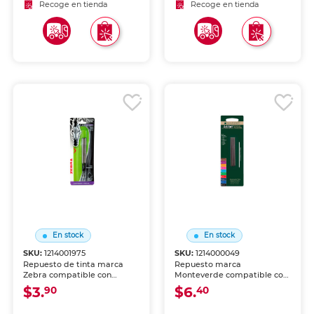
negro.
Recoge en tienda
Recoge en tienda
En stock
En stock
SKU:
1214001975
SKU:
1214000049
Repuesto de tinta marca
Repuesto marca
Zebra compatible con
Monteverde compatible con
bolígrafos y rollerballs
instrumentos de la misma
$3.
$6.
90
40
originales. Mantén tu
línea. Mantén tu bolígrafo o
instrumento favorito con la
rollerball con la misma