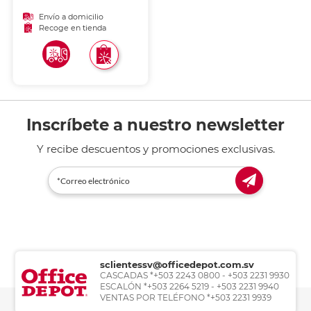
rollerball con la misma
calidad de escritura.
Envío a domicilio
Recoge en tienda
Inscríbete a nuestro newsletter
Y recibe descuentos y promociones exclusivas.
sclientessv@officedepot.com.sv
CASCADAS *+503 2243 0800 - +503 2231 9930
ESCALÓN *+503 2264 5219 - +503 2231 9940
VENTAS POR TELÉFONO *+503 2231 9939