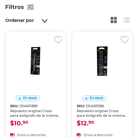
Filtros
Ordenar por
En stock
En stock
SKU:
1214001389
SKU:
1214001386
Repuesto original Cross
Repuesto original Cross
para bolígrafo de la misma
para bolígrafo de la misma
línea. Conserva la calidad de
línea. Conserva la calidad de
$10.
$12.
90
90
escritura y la experiencia
escritura y la experiencia
premium de tu instrumento
premium de tu instrumento
favorito. Acabado en azul.
favorito. Acabado en azul,
Envío a domicilio
Envío a domicilio