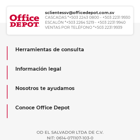
sclientessv@officedepot.com.sv
CASCADAS *+503 2243 0800 - +503 2231 9930
ESCALÓN *+503 2264 5219 - +503 2231 9940
VENTAS POR TELÉFONO *+503 2231 9939
Herramientas de consulta
Información legal
Nosotros te ayudamos
Conoce Office Depot
OD EL SALVADOR LTDA DE C.V.
NIT: 0614-071107-103-0