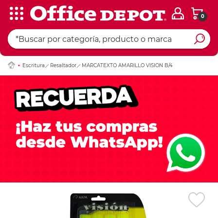
0
Ingresar Codigo Pos
Escritura
Resaltador
MARCATEXTO AMARILLO VISION B/4