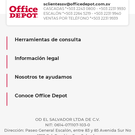
sclientessv@officedepot.com.sv
CASCADAS *+503 2243 0800 - +503 2231 9930
ESCALÓN *+503 2264 5219 - +503 2231 9940
VENTAS POR TELÉFONO *+503 2231 9939
Herramientas de consulta
Información legal
Nosotros te ayudamos
Conoce Office Depot
OD EL SALVADOR LTDA DE C.V.
NIT: 0614-071107-103-0
Dirección: Paseo General Escalón, entre 83 y 85 Avenida Sur No