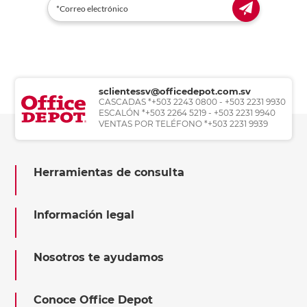
sclientessv@officedepot.com.sv
CASCADAS *+503 2243 0800 - +503 2231 9930
ESCALÓN *+503 2264 5219 - +503 2231 9940
VENTAS POR TELÉFONO *+503 2231 9939
Herramientas de consulta
Información legal
Nosotros te ayudamos
Conoce Office Depot