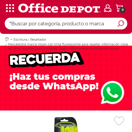
0
Ingresar Codigo Pos
Escritura
Resaltador
Marcatextos marca Vision con tinta fluorescente para resaltar información clave
en libros, apuntes y documentos. Trazo uniforme que no traspasa el papel.