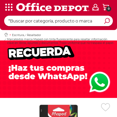
0
Ingresar Codigo Pos
Escritura
Resaltador
Marcatextos marca Maped con tinta fluorescente para resaltar información
clave en libros, apuntes y documentos. Trazo uniforme que no traspasa el papel.