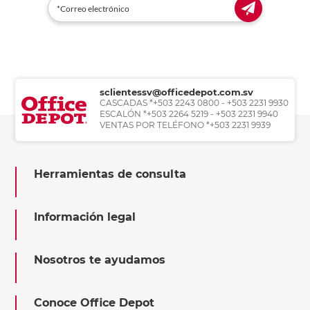
sclientessv@officedepot.com.sv
CASCADAS *+503 2243 0800 - +503 2231 9930
ESCALÓN *+503 2264 5219 - +503 2231 9940
VENTAS POR TELÉFONO *+503 2231 9939
Herramientas de consulta
Información legal
Nosotros te ayudamos
Conoce Office Depot