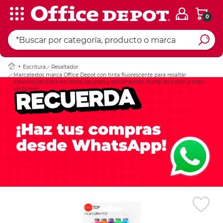
0
Ingresar Codigo Pos
Escritura
Resaltador
Marcatextos marca Office Depot con tinta fluorescente para resaltar
información clave en libros, apuntes y documentos. Punta de cincel y trazo
uniforme.