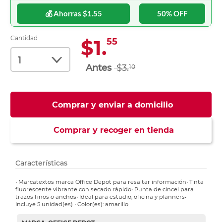
💰 Ahorras $1.55
50% OFF
Cantidad
$1.
55
$3.
10
Comprar y enviar a domicilio
Comprar y recoger en tienda
Características
• Marcatextos marca Office Depot para resaltar información• Tinta
fluorescente vibrante con secado rápido• Punta de cincel para
trazos finos o anchos• Ideal para estudio, oficina y planners•
Incluye 5 unidad(es) • Color(es): amarillo