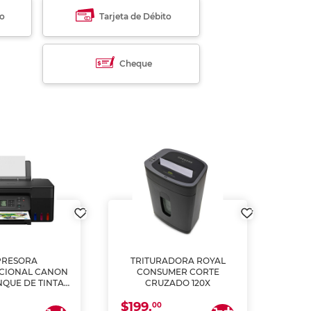
to
Tarjeta de Débito
Cheque
PRESORA
TRITURADORA ROYAL
CIONAL CANON
CONSUMER CORTE
MUL
NQUE DE TINTA
CRUZADO 120X
ME, COPIA Y
$199.
$28
CANEA)
00