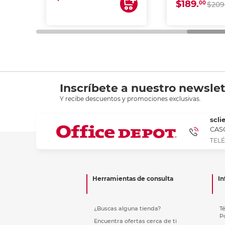
$189.
00
$209
Inscríbete a nuestro newslet
Y recibe descuentos y promociones exclusivas.
scli
CASC
TELÉ
Herramientas de consulta
In
¿Buscas alguna tienda?
T
P
Encuentra ofertas cerca de ti