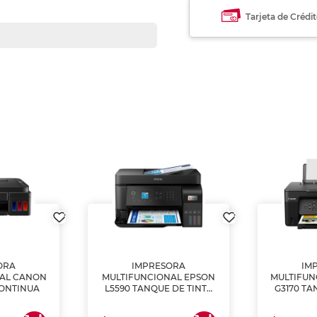
Tarjeta de Crédi
ORA
IMPRESORA
IM
NAL CANON
MULTIFUNCIONAL EPSON
MULTIFUN
CONTINUA
L5590 TANQUE DE TINTA
G3170 TA
(IMPRIME, COPIA Y
(IMPRI
ESCANEA)
ES