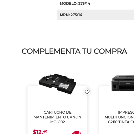
MODELO: 275/14
MPN: 275/14
COMPLEMENTA TU COMPRA
L1250
CARTUCHO DE
IMPRES
A
MANTENIMIENTO CANON
MULTIFUNCIO
MC-G02
G2110 TINTA 
$12.
40