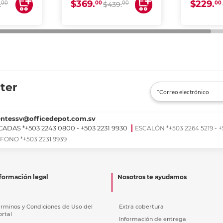
$369.
$229.
00
00
00
00
.
$439.
ter
entessv@officedepot.com.sv
ADAS *+503 2243 0800 - +503 2231 9930
ESCALÓN *+503 2264 5219 - +
FONO *+503 2231 9939
formación legal
Nosotros te ayudamos
érminos y Condiciones de Uso del
Extra cobertura
ortal
Información de entrega