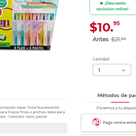
🔥 ¡Descuento
Ver más
Ver más
Ver más
Ver m
Ver m
Ver m
Ver m
para carpeta
exclusivo online!
Ver más
$10.
95
$21.
90
Cantidad
Métodos de pa
ormación clave• Tinta fluorescente
Ponemos a tu disposi
para trazos finos o anchos• Ideal para
es) • Color(es): neon, pastel
Pago contra entr