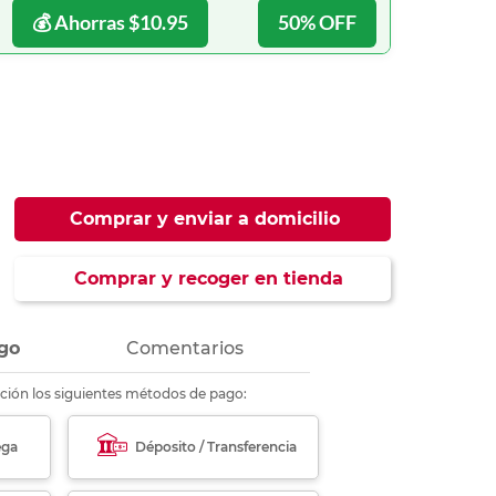
ás
ás
ás
ás
💰 Ahorras $10.95
50% OFF
Comprar y enviar a domicilio
Comprar y recoger en tienda
go
Comentarios
ción los siguientes métodos de pago:
ega
Déposito / Transferencia