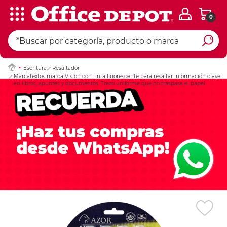
0
Ingresar Codigo Pos
Escritura
Resaltador
Marcatextos marca Vision con tinta fluorescente para resaltar información clave
en libros, apuntes y documentos. Trazo uniforme que no traspasa el papel.