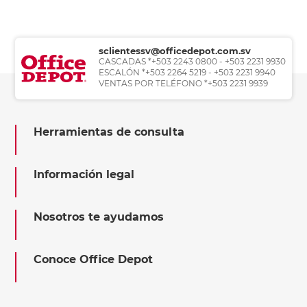
sclientessv@officedepot.com.sv
CASCADAS *+503 2243 0800 - +503 2231 9930
ESCALÓN *+503 2264 5219 - +503 2231 9940
VENTAS POR TELÉFONO *+503 2231 9939
Herramientas de consulta
Información legal
Nosotros te ayudamos
Conoce Office Depot