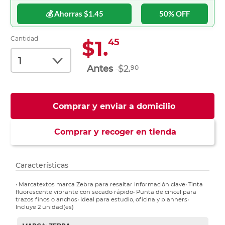
💰 Ahorras $1.45
50% OFF
Cantidad
$1.
45
$2.
90
Comprar y enviar a domicilio
Comprar y recoger en tienda
Características
• Marcatextos marca Zebra para resaltar información clave• Tinta
fluorescente vibrante con secado rápido• Punta de cincel para
trazos finos o anchos• Ideal para estudio, oficina y planners•
Incluye 2 unidad(es)