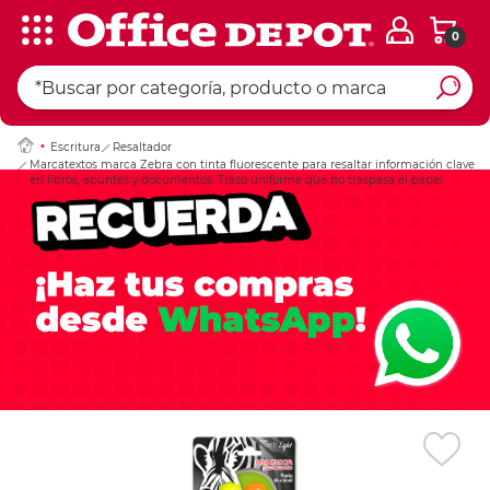
0
Ingresar Codigo Pos
Escritura
Resaltador
Marcatextos marca Zebra con tinta fluorescente para resaltar información clave
en libros, apuntes y documentos. Trazo uniforme que no traspasa el papel.