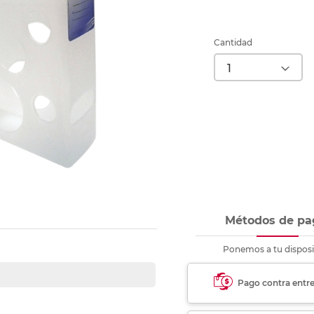
Ver más
Ver más
Ver más
Ver m
Ver m
Ver m
Ver m
para carpeta
Ver más
Cantidad
Métodos de pa
Ponemos a tu disposi
Pago contra entr