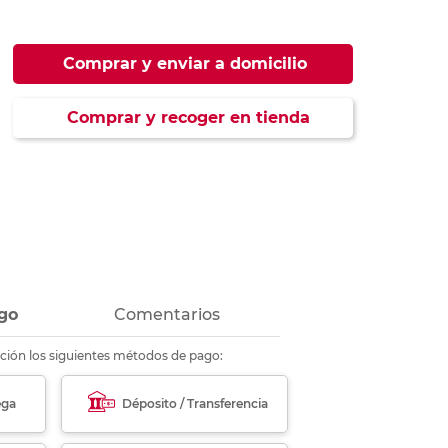
ás
ás
ás
ás
Comprar y enviar a domicilio
Comprar y recoger en tienda
go
Comentarios
ción los siguientes métodos de pago:
ega
Déposito / Transferencia