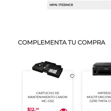
MPN: 1733IMCR
COMPLEMENTA TU COMPRA
L1250
CARTUCHO DE
IMPRES
A
MANTENIMIENTO CANON
MULTIFUNCIO
MC-G02
G2110 TINTA 
$12.
40