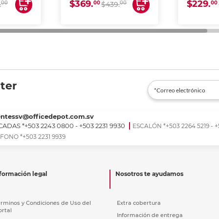
$369.
$229.
00
00
00
00
.
$439.
ter
entessv@officedepot.com.sv
ADAS *+503 2243 0800 - +503 2231 9930
ESCALÓN *+503 2264 5219 - +
FONO *+503 2231 9939
formación legal
Nosotros te ayudamos
érminos y Condiciones de Uso del
Extra cobertura
ortal
Información de entrega