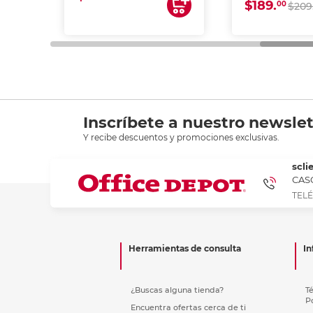
$189.
00
$209
Inscríbete a nuestro newslet
Y recibe descuentos y promociones exclusivas.
scli
CASC
TELÉ
Herramientas de consulta
In
¿Buscas alguna tienda?
T
P
Encuentra ofertas cerca de ti