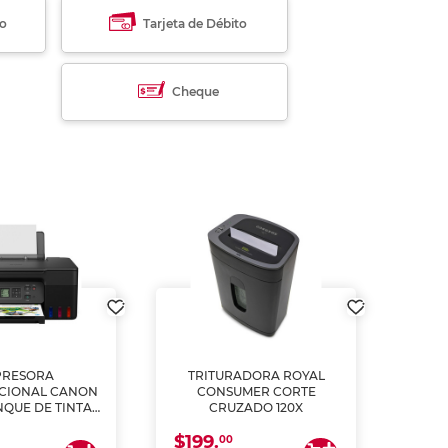
to
Tarjeta de Débito
Cheque
PRESORA
TRITURADORA ROYAL
CIONAL CANON
CONSUMER CORTE
MUL
NQUE DE TINTA
CRUZADO 120X
ME, COPIA Y
$199.
$28
CANEA)
00