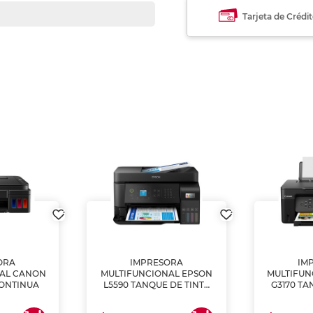
Tarjeta de Crédi
ORA
IMPRESORA
IM
NAL CANON
MULTIFUNCIONAL EPSON
MULTIFUN
CONTINUA
L5590 TANQUE DE TINTA
G3170 TA
(IMPRIME, COPIA Y
(IMPRI
ESCANEA)
ES