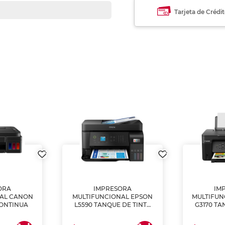
Tarjeta de Crédi
ORA
IMPRESORA
IM
NAL CANON
MULTIFUNCIONAL EPSON
MULTIFUN
CONTINUA
L5590 TANQUE DE TINTA
G3170 TA
(IMPRIME, COPIA Y
(IMPRI
ESCANEA)
ES