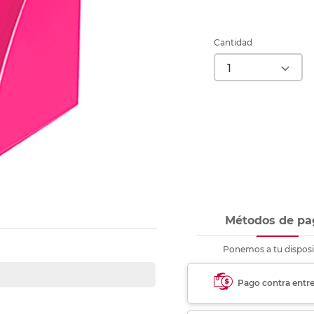
Ver más
Ver más
Ver más
Ver m
Ver m
Ver m
Ver m
para carpeta
Ver más
Cantidad
Métodos de pa
Ponemos a tu disposi
Pago contra entr