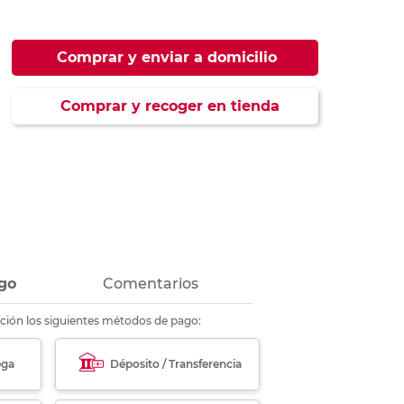
ás
ás
ás
ás
Comprar y enviar a domicilio
Comprar y recoger en tienda
go
Comentarios
ción los siguientes métodos de pago:
ega
Déposito / Transferencia