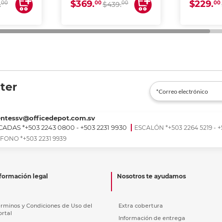
$369.
$229.
00
00
00
00
.
$439.
ter
entessv@officedepot.com.sv
ADAS *+503 2243 0800 - +503 2231 9930
ESCALÓN *+503 2264 5219 - +
FONO *+503 2231 9939
formación legal
Nosotros te ayudamos
érminos y Condiciones de Uso del
Extra cobertura
ortal
Información de entrega