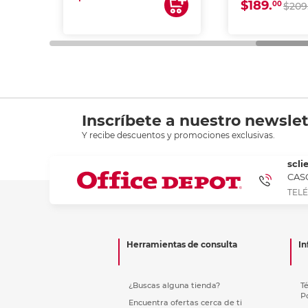
$189.
00
$209
Inscríbete a nuestro newslet
Y recibe descuentos y promociones exclusivas.
scli
CASC
TELÉ
Herramientas de consulta
In
¿Buscas alguna tienda?
T
P
Encuentra ofertas cerca de ti