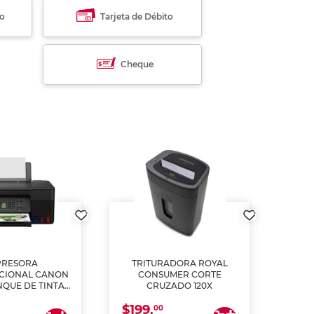
to
Tarjeta de Débito
Cheque
PRESORA
TRITURADORA ROYAL
CIONAL CANON
CONSUMER CORTE
MUL
NQUE DE TINTA
CRUZADO 120X
ME, COPIA Y
$199.
$28
CANEA)
00