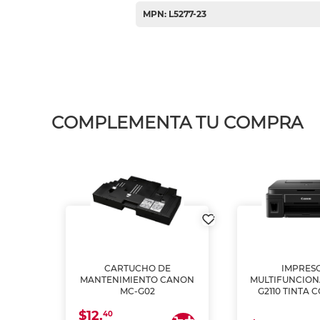
MPN: L5277-23
COMPLEMENTA TU COMPRA
L1250
CARTUCHO DE
IMPRES
A
MANTENIMIENTO CANON
MULTIFUNCIO
MC-G02
G2110 TINTA 
$12.
40