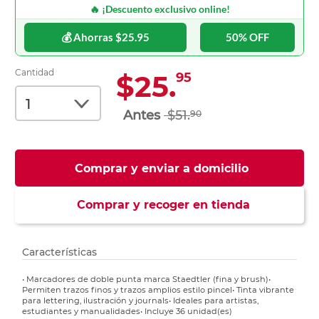
🔥 ¡Descuento exclusivo online!
💰 Ahorras $25.95
50% OFF
Cantidad
$25.
95
$51.
90
Comprar y enviar a domicilio
Comprar y recoger en tienda
Características
• Marcadores de doble punta marca Staedtler (fina y brush)•
Permiten trazos finos y trazos amplios estilo pincel• Tinta vibrante
para lettering, ilustración y journals• Ideales para artistas,
estudiantes y manualidades• Incluye 36 unidad(es)