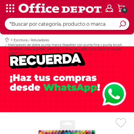
0
Ingresar Codigo Pos
Escritura
Rotuladores
Marcadores de doble punta marca Staedtler con punta fina y punta brush.
Versátiles para caligrafía, lettering, ilustración y arte. Tinta vibrante de alta
cobertura.