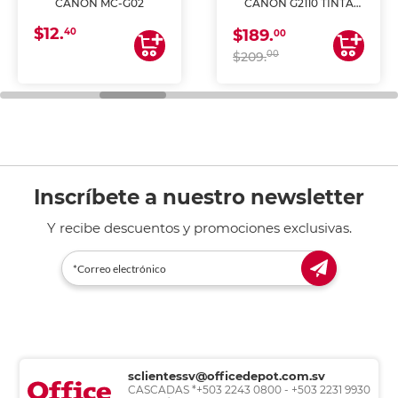
CANON MC-G02
CANON G2110 TINTA
CONTINUA
$12.
40
$189.
00
00
$209.
Inscríbete a nuestro newsletter
Y recibe descuentos y promociones exclusivas.
sclientessv@officedepot.com.sv
CASCADAS *+503 2243 0800 - +503 2231 9930