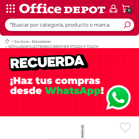
0
Ingresar Codigo Pos
Escritura
Rotuladores
ROTULADOR ELECTRONICO BROTHER PTD220 P-TOUCH