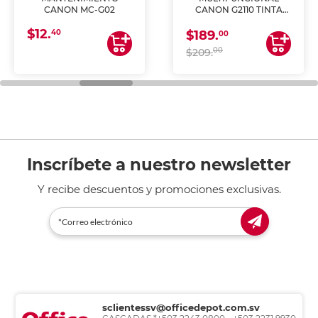
CANON MC-G02
CANON G2110 TINTA
CONTINUA
$12.
40
$189.
00
00
$209.
Inscríbete a nuestro newsletter
Y recibe descuentos y promociones exclusivas.
sclientessv@officedepot.com.sv