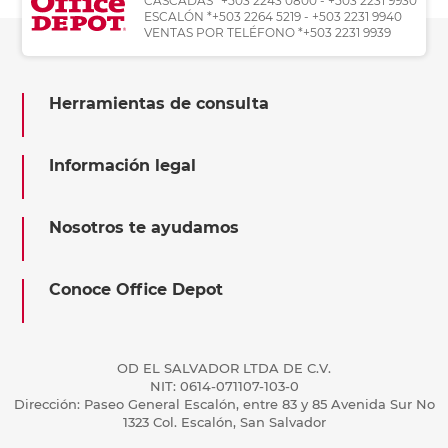
CASCADAS *+503 2243 0800 - +503 2231 9930
ESCALÓN *+503 2264 5219 - +503 2231 9940
VENTAS POR TELÉFONO *+503 2231 9939
Herramientas de consulta
Información legal
Nosotros te ayudamos
Conoce Office Depot
OD EL SALVADOR LTDA DE C.V.
NIT: 0614-071107-103-0
Dirección: Paseo General Escalón, entre 83 y 85 Avenida Sur No
1323 Col. Escalón, San Salvador