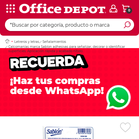
0
Ingresar Codigo Pos
Letreros y letras
Señalamientos
Calcomanías marca Sablon adhesivas para señalizar, decorar o identificar
superficies. Aplicación rápida y acabado nítido.