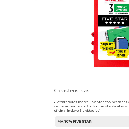
Refuerzos 
Características
• Separadores marca Five Star con pestañas 
carpetas por tema• Cartón resistente al uso 
oficina• Incluye 3 unidad(es)
MARCA: FIVE STAR