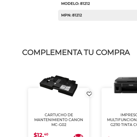
MODELO: 81212
MPN: 81212
COMPLEMENTA TU COMPRA
L1250
CARTUCHO DE
IMPRES
A
MANTENIMIENTO CANON
MULTIFUNCIO
MC-G02
G2110 TINTA 
$12.
40