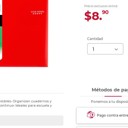
Ver más
Ver más
Ver más
Ver m
Ver m
Ver m
Ver m
para carpeta
Precio exclusivo online:
Ver más
$8.
90
Cantidad
Métodos de pa
visibles• Organizan cuadernos y
Ponemos a tu disposi
continuo• Ideales para escuela y
Pago contra entr