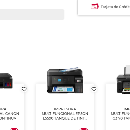
Tarjeta de Crédi
ORA
IMPRESORA
IM
NAL CANON
MULTIFUNCIONAL EPSON
MULTIFUN
CONTINUA
L5590 TANQUE DE TINTA
G3170 TA
(IMPRIME, COPIA Y
(IMPRI
ESCANEA)
ES