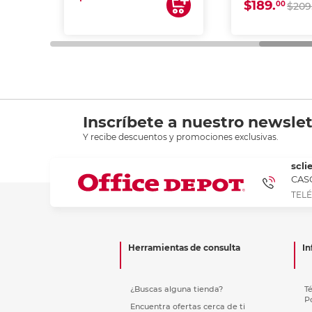
$189.
00
$209
Inscríbete a nuestro newslet
Y recibe descuentos y promociones exclusivas.
scli
CASC
TELÉ
Herramientas de consulta
In
¿Buscas alguna tienda?
T
P
Encuentra ofertas cerca de ti