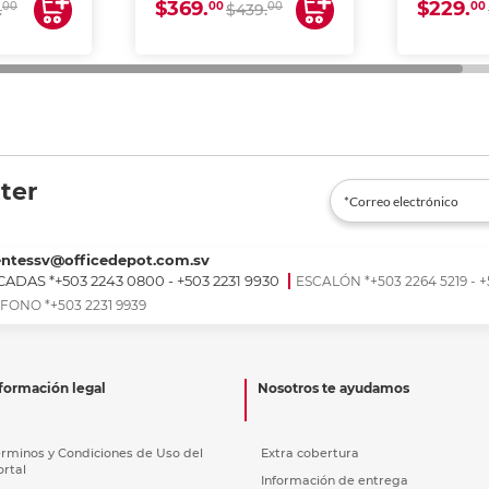
$369.
$229.
00
00
00
00
.
$439.
ter
entessv@officedepot.com.sv
ADAS *+503 2243 0800 - +503 2231 9930
ESCALÓN *+503 2264 5219 - +
FONO *+503 2231 9939
formación legal
Nosotros te ayudamos
érminos y Condiciones de Uso del
Extra cobertura
ortal
Información de entrega