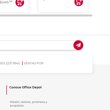
$17
00
$249.
503 2231 9940
VENTAS POR
Conoce Office Depot
Misión, valores, promesa y
propósito