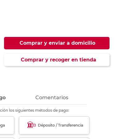
ás
ás
ás
ás
Comprar y enviar a domicilio
Comprar y recoger en tienda
go
Comentarios
ción los siguientes métodos de pago:
ega
Déposito / Transferencia