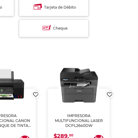
to
Tarjeta de Débito
Cheque
PRESORA
IMPRESORA
MULT
CIONAL CANON
MULTIFUNCIONAL LASER
NQUE DE TINTA
DCPL2640DW
ME, COPIA Y
$289.
CANEA)
00