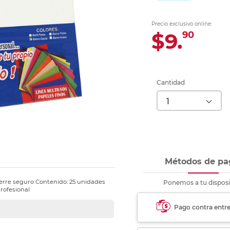
Ver más
Ver más
Ver más
Ver m
Ver m
Ver m
Ver m
para carpeta
Ver más
Precio exclusivo online:
$9.
90
Cantidad
Métodos de pa
ierre seguro Contenido: 25 unidades
Ponemos a tu disposi
rofesional
Pago contra entr