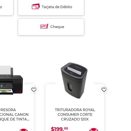
to
Tarjeta de Débito
Cheque
PRESORA
TRITURADORA ROYAL
CIONAL CANON
CONSUMER CORTE
MUL
NQUE DE TINTA
CRUZADO 120X
ME, COPIA Y
$199.
$28
CANEA)
00