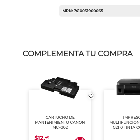
MPN: 7410031900065
COMPLEMENTA TU COMPRA
L1250
CARTUCHO DE
IMPRES
A
MANTENIMIENTO CANON
MULTIFUNCIO
MC-G02
G2110 TINTA 
$12.
40