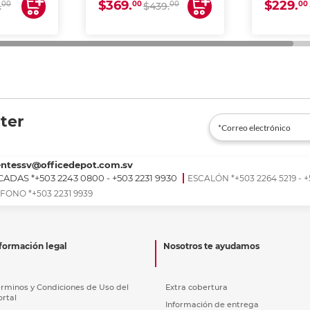
$369.
$229.
00
00
00
00
.
$439.
ter
entessv@officedepot.com.sv
ADAS *+503 2243 0800 - +503 2231 9930
ESCALÓN *+503 2264 5219 - +
FONO *+503 2231 9939
formación legal
Nosotros te ayudamos
érminos y Condiciones de Uso del
Extra cobertura
ortal
Información de entrega