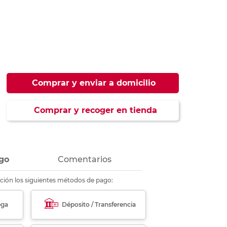
ás
ás
ás
ás
Comprar y enviar a domicilio
Comprar y recoger en tienda
go
Comentarios
ción los siguientes métodos de pago:
ega
Déposito / Transferencia