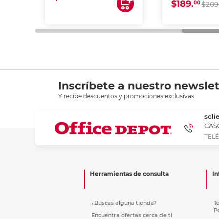
$189.
00
$209
Inscríbete a nuestro newslet
Y recibe descuentos y promociones exclusivas.
scli
CASC
TELÉ
Herramientas de consulta
In
¿Buscas alguna tienda?
T
P
Encuentra ofertas cerca de ti