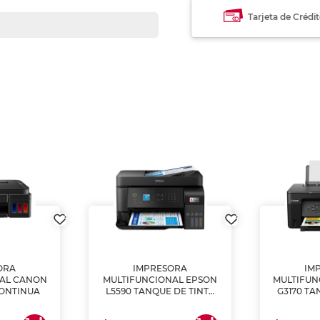
Tarjeta de Crédi
ORA
IMPRESORA
IM
NAL CANON
MULTIFUNCIONAL EPSON
MULTIFUN
CONTINUA
L5590 TANQUE DE TINTA
G3170 TA
(IMPRIME, COPIA Y
(IMPRI
ESCANEA)
ES