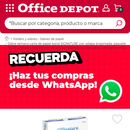
0
Ingresar Codigo Pos
Folders y sobres
Sobres de papel
Sobre tamano carta de papel bond SIGNATURE con solapa engomada, paquete
de 50 unidades. Resistente y de calidad profesional, ideal para correspondencia
oficial y uso empresarial.