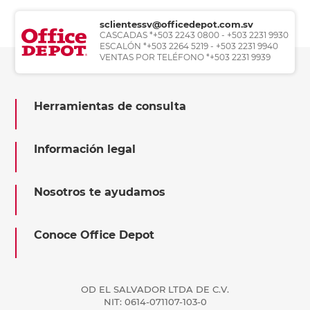
sclientessv@officedepot.com.sv
CASCADAS *+503 2243 0800 - +503 2231 9930
ESCALÓN *+503 2264 5219 - +503 2231 9940
VENTAS POR TELÉFONO *+503 2231 9939
Herramientas de consulta
Información legal
Nosotros te ayudamos
Conoce Office Depot
OD EL SALVADOR LTDA DE C.V.
NIT: 0614-071107-103-0