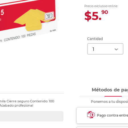
Ver más
Ver más
Ver más
Ver m
Ver m
Ver m
Ver m
para carpeta
Precio exclusivo online:
Ver más
$5.
90
Cantidad
Métodos de pa
ila Cierre seguro Contenido: 100
Ponemos a tu disposi
 Acabado profesional
Pago contra entr