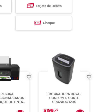
to
Tarjeta de Débito
Cheque
PRESORA
TRITURADORA ROYAL
CIONAL CANON
CONSUMER CORTE
MUL
NQUE DE TINTA
CRUZADO 120X
ME, COPIA Y
$199.
$28
CANEA)
00