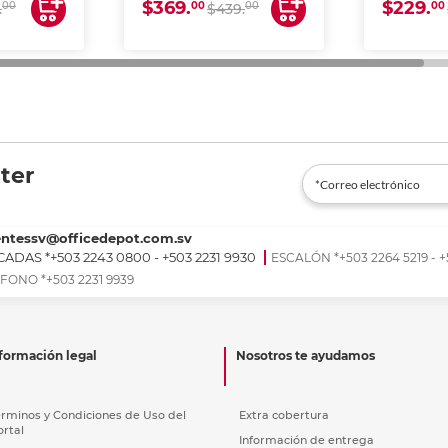
$369.
$229.
00
00
00
00
.
$439.
ter
entessv@officedepot.com.sv
ADAS *+503 2243 0800 - +503 2231 9930
ESCALÓN *+503 2264 5219 - +
FONO *+503 2231 9939
formación legal
Nosotros te ayudamos
érminos y Condiciones de Uso del
Extra cobertura
ortal
Información de entrega