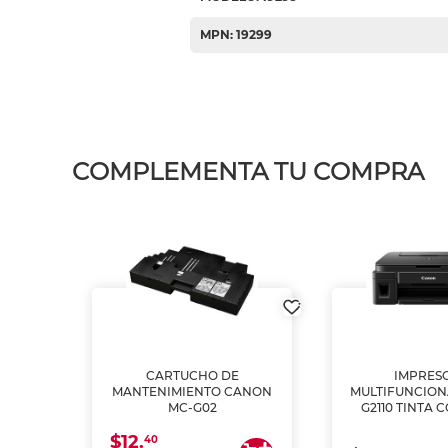
MPN: 19299
COMPLEMENTA TU COMPRA
L1250
CARTUCHO DE
IMPRES
A
MANTENIMIENTO CANON
MULTIFUNCIO
MC-G02
G2110 TINTA 
$12.
40