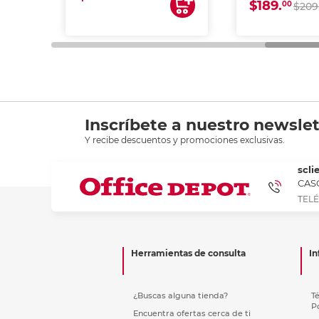
$189.
00
$209
Inscríbete a nuestro newslet
Y recibe descuentos y promociones exclusivas.
scli
CASC
TELÉ
Herramientas de consulta
In
¿Buscas alguna tienda?
T
P
Encuentra ofertas cerca de ti