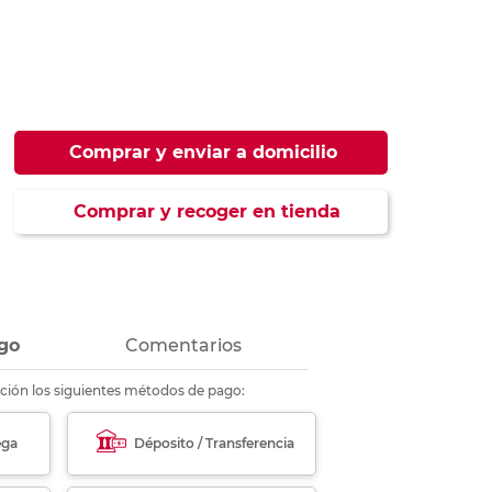
ás
ás
ás
ás
Comprar y enviar a domicilio
Comprar y recoger en tienda
go
Comentarios
ción los siguientes métodos de pago:
ega
Déposito / Transferencia