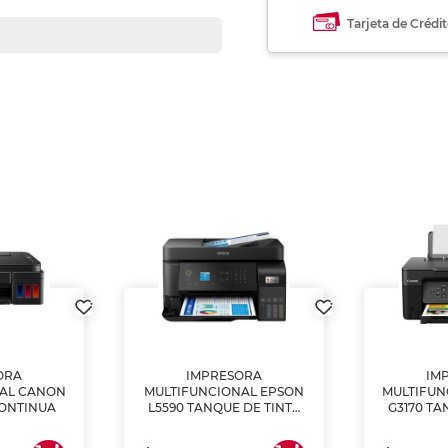
Tarjeta de Crédi
ORA
IMPRESORA
IM
NAL CANON
MULTIFUNCIONAL EPSON
MULTIFUN
CONTINUA
L5590 TANQUE DE TINTA
G3170 TA
(IMPRIME, COPIA Y
(IMPRI
ESCANEA)
ES