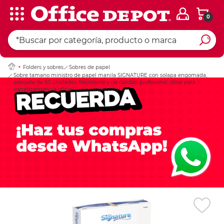
0
Ingresar Codigo Pos
Folders y sobres
Sobres de papel
Sobre tamano ministro de papel manila SIGNATURE con solapa engomada,
paquete de 50 unidades. Resistente y de calidad profesional, ideal para
correspondencia oficial y uso empresarial.