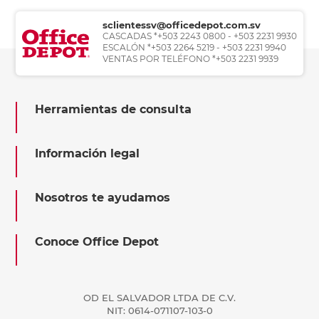
sclientessv@officedepot.com.sv
CASCADAS *+503 2243 0800 - +503 2231 9930
ESCALÓN *+503 2264 5219 - +503 2231 9940
VENTAS POR TELÉFONO *+503 2231 9939
Herramientas de consulta
Información legal
Nosotros te ayudamos
Conoce Office Depot
OD EL SALVADOR LTDA DE C.V.
NIT: 0614-071107-103-0