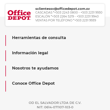
sclientessv@officedepot.com.sv
CASCADAS *+503 2243 0800 - +503 2231 9930
ESCALÓN *+503 2264 5219 - +503 2231 9940
VENTAS POR TELÉFONO *+503 2231 9939
Herramientas de consulta
Información legal
Nosotros te ayudamos
Conoce Office Depot
OD EL SALVADOR LTDA DE C.V.
NIT: 0614-071107-103-0