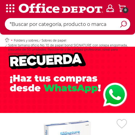
0
Ingresar Codigo Pos
Folders y sobres
Sobres de papel
Sobre tamano oficio No. 10 de papel bond SIGNATURE con solapa engomada,
paquete de 50 unidades. Resistente y de calidad profesional, ideal para
correspondencia oficial y uso empresarial.