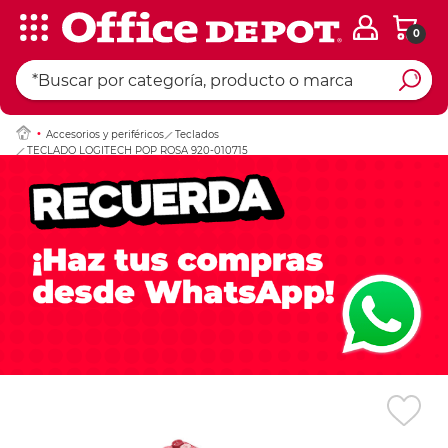
0
Ingresar Codigo Pos
Accesorios y periféricos
Teclados
TECLADO LOGITECH POP ROSA 920-010715