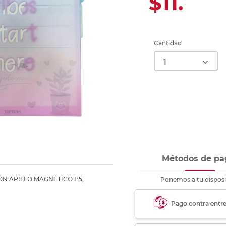
$11.
Ver más
Ver más
Ver más
Ver m
Ver m
Ver m
Ver m
para carpeta
Ver más
Cantidad
Métodos de pa
N ARILLO MAGNÉTICO B5,
Ponemos a tu disposi
Pago contra entr