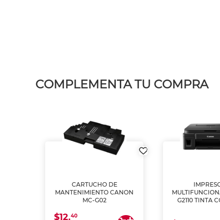
COMPLEMENTA TU COMPRA
L1250
CARTUCHO DE
IMPRES
A
MANTENIMIENTO CANON
MULTIFUNCIO
MC-G02
G2110 TINTA 
$12.
40