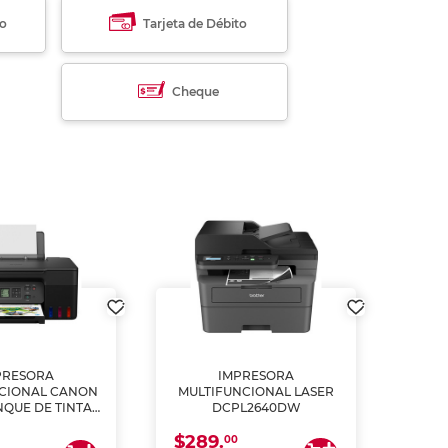
to
Tarjeta de Débito
Cheque
PRESORA
IMPRESORA
MULT
CIONAL CANON
MULTIFUNCIONAL LASER
NQUE DE TINTA
DCPL2640DW
ME, COPIA Y
$289.
CANEA)
00