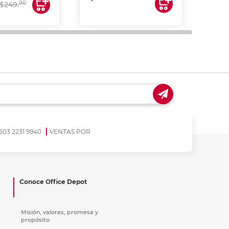
$17
00
$249.
503 2231 9940
VENTAS POR
Conoce Office Depot
Misión, valores, promesa y
propósito