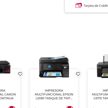
Tarjeta de Crédi
ORA
IMPRESORA
IM
NAL CANON
MULTIFUNCIONAL EPSON
MULTIFUN
CONTINUA
L5590 TANQUE DE TINTA
G3170 TA
(IMPRIME, COPIA Y
(IMPRI
ESCANEA)
ES