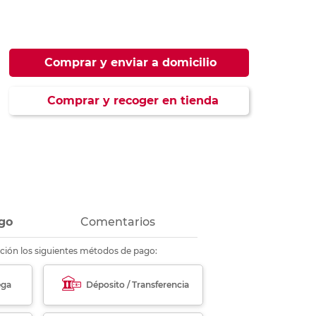
ás
ás
ás
ás
Comprar y enviar a domicilio
Comprar y recoger en tienda
go
Comentarios
ción los siguientes métodos de pago:
ega
Déposito / Transferencia