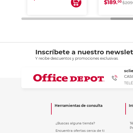
$189.
00
$209
Inscríbete a nuestro newslet
Y recibe descuentos y promociones exclusivas.
scli
CASC
TELÉ
Herramientas de consulta
In
¿Buscas alguna tienda?
T
P
Encuentra ofertas cerca de ti