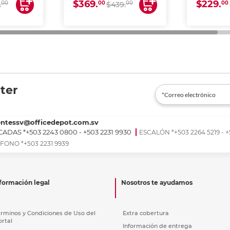
$369.
$229.
00
00
00
00
.
$439.
ter
entessv@officedepot.com.sv
ADAS *+503 2243 0800 - +503 2231 9930
ESCALÓN *+503 2264 5219 - +
FONO *+503 2231 9939
formación legal
Nosotros te ayudamos
érminos y Condiciones de Uso del
Extra cobertura
ortal
Información de entrega