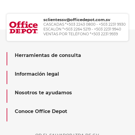
sclientessv@officedepot.com.sv
CASCADAS *+503 2243 0800 - +503 2231 9930
ESCALÓN *+503 2264 5219 - +503 2231 9940
VENTAS POR TELÉFONO *+503 2231 9939
Herramientas de consulta
Información legal
Nosotros te ayudamos
Conoce Office Depot
OD EL SALVADOR LTDA DE C.V.