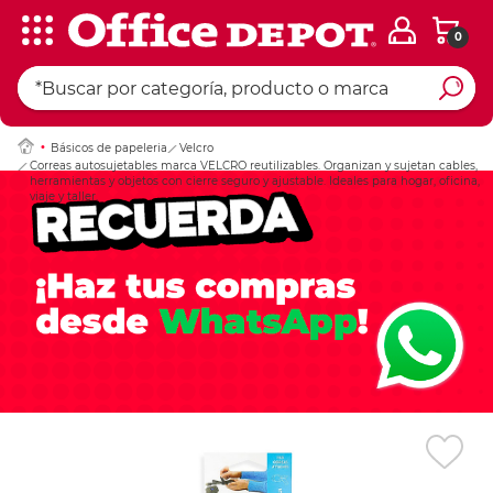
0
Ingresar Codigo Pos
Básicos de papeleria
Velcro
Correas autosujetables marca VELCRO reutilizables. Organizan y sujetan cables,
herramientas y objetos con cierre seguro y ajustable. Ideales para hogar, oficina,
viaje y taller.