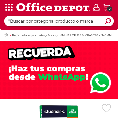
0
Ingresar Codigo Pos
Registradores y carpetas
Micas
LAMINAS OF. 125 MICRAS 228 X 345MM