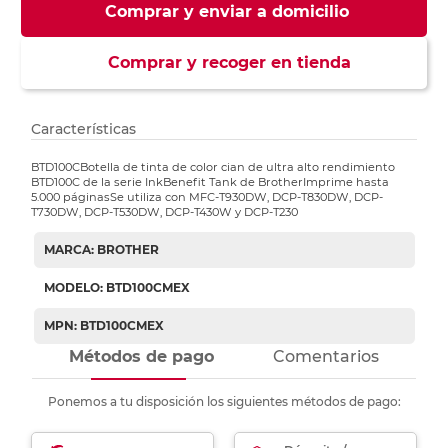
Comprar y enviar a domicilio
Comprar y recoger en tienda
Características
BTD100CBotella de tinta de color cian de ultra alto rendimiento
BTD100C de la serie InkBenefit Tank de BrotherImprime hasta
5.000 páginasSe utiliza con MFC-T930DW, DCP-T830DW, DCP-
T730DW, DCP-T530DW, DCP-T430W y DCP-T230
MARCA: BROTHER
MODELO: BTD100CMEX
MPN: BTD100CMEX
Métodos de pago
Comentarios
Ponemos a tu disposición los siguientes métodos de pago: