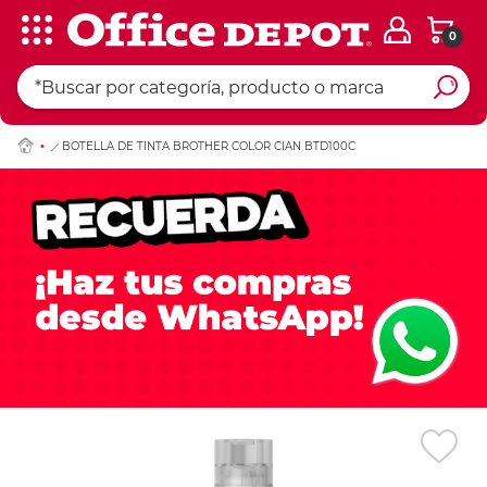
0
Ingresar Codigo Pos
BOTELLA DE TINTA BROTHER COLOR CIAN BTD100C