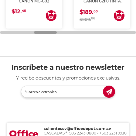
CANON MC-G02
CANON G2110 TINTA
CONTINUA
$12.
40
$189.
00
00
$209.
Inscríbete a nuestro newsletter
Y recibe descuentos y promociones exclusivas.
sclientessv@officedepot.com.sv
CASCADAS *+503 2243 0800 - +503 2231 9930