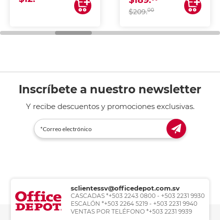
$189.
00
$209.
Inscríbete a nuestro newsletter
Y recibe descuentos y promociones exclusivas.
sclientessv@officedepot.com.sv
CASCADAS *+503 2243 0800 - +503 2231 9930
ESCALÓN *+503 2264 5219 - +503 2231 9940
VENTAS POR TELÉFONO *+503 2231 9939