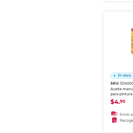
Recoge
En stock
SKU:
121400
Aceite marca
para pintura 
protección. M
$4.
90
el brillo y 
del pigmento
soporte.
Envío a
Recoge
Añadir