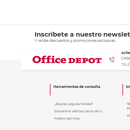
Recoge
Inscríbete a nuestro newslet
Y recibe descuentos y promociones exclusivas.
scli
CASC
TELÉ
Herramientas de consulta
In
¿Buscas alguna tienda?
T
P
Encuentra ofertas cerca de ti
A
Folleto del mes