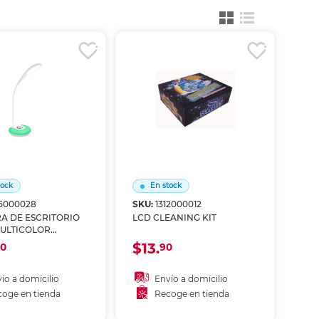
ás
ás
ás
ás
tock
En stock
05000028
SKU:
1312000012
A DE ESCRITORIO
LCD CLEANING KIT
ULTICOLOR
ENTS
$13.
0
90
ío a domicilio
Envío a domicilio
oge en tienda
Recoge en tienda
ñadir al carrito
Añadir al carrito