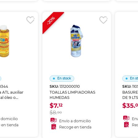
r en tienda
Recoger en tienda
Re
-20%
En stock
En s
0344
SKU:
1312000010
SKU:
11
 ATL auxiliar
TOALLAS LIMPIADORAS
BASURE
al óleo o
HUMEDAS
DE 9 LT
ejora la fluidez,
$7.
$35.
12
0
el comportamiento
$8.
90
 sobre el
 domicilio
Env
Envío a domicilio
 en tienda
Rec
Recoge en tienda
 al carrito
A
Añadir al carrito