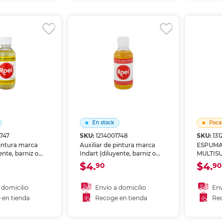
r en tienda
Recoger en tienda
Re
En stock
Poca
1747
SKU:
1214001748
SKU:
13
pintura marca
Auxiliar de pintura marca
ESPUMA
ente, barniz o
Indart (diluyente, barniz o
MULTIS
 acabados
medio) para acabados
$4.
$4.
90
90
s en arte y
profesionales en arte y
es. Formulado
manualidades. Formulado
ar el
para potenciar el
 domicilio
Envío a domicilio
Env
de tus pinturas.
rendimiento de tus pinturas.
 en tienda
Recoge en tienda
Rec
 al carrito
Añadir al carrito