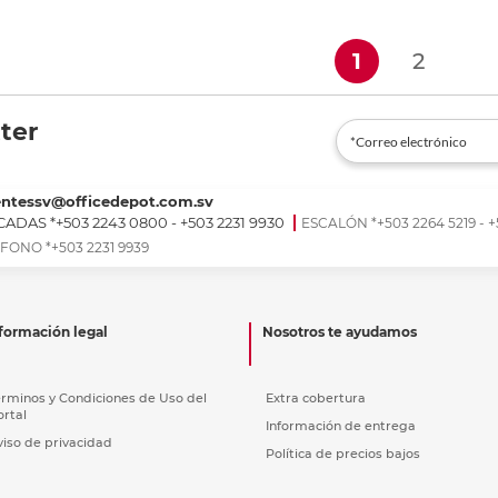
RECARGABLE USB
r en tienda
Recoger en tienda
Re
(current)
1
2
ter
entessv@officedepot.com.sv
ADAS *+503 2243 0800 - +503 2231 9930
ESCALÓN *+503 2264 5219 - +
FONO *+503 2231 9939
formación legal
Nosotros te ayudamos
érminos y Condiciones de Uso del
Extra cobertura
ortal
Información de entrega
viso de privacidad
Política de precios bajos