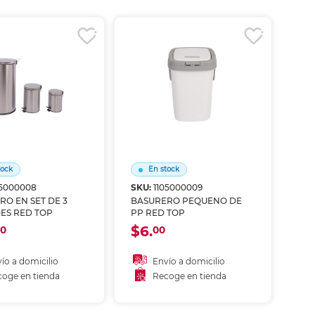
coger en tienda
Recoger en tienda
tock
En stock
05000008
SKU:
1105000009
RO EN SET DE 3
BASURERO PEQUENO DE
ES RED TOP
PP RED TOP
$6.
0
00
ío a domicilio
Envío a domicilio
oge en tienda
Recoge en tienda
ñadir al carrito
Añadir al carrito