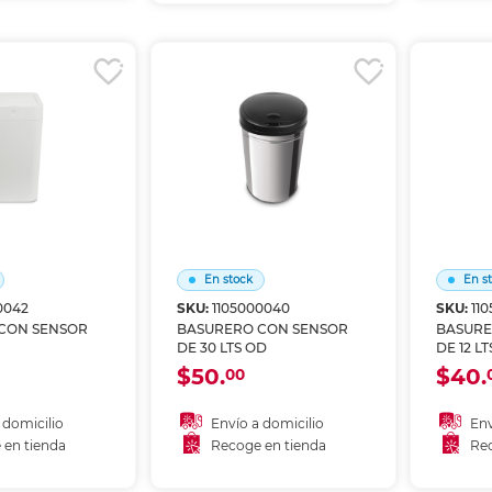
r en tienda
Re
Recoger en tienda
En stock
En s
0042
SKU:
1105000040
SKU:
11
CON SENSOR
BASURERO CON SENSOR
BASURE
DE 30 LTS OD
DE 12 L
$50.
$40.
00
 domicilio
Envío a domicilio
Env
 en tienda
Recoge en tienda
Rec
 al carrito
Añadir al carrito
A