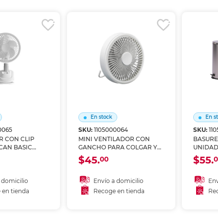
r en tienda
Recoger en tienda
Re
En stock
En s
0065
SKU:
1105000064
SKU:
11
R CON CLIP
MINI VENTILADOR CON
BASURE
CAN BASIC
GANCHO PARA COLGAR Y
UNIDAD
BASE PARA MESA
$45.
$55.
00
0
FUNCIONAMIENTO
SILENCIOSO, CON LUZ LED
GRADUABLE INCLUYE
 domicilio
Envío a domicilio
Env
CONTROL REMOTO CON
 en tienda
Recoge en tienda
Rec
DISPENSADOR PARA
 al carrito
Añadir al carrito
A
AROMATERAPIA 3
VELOCIDADES