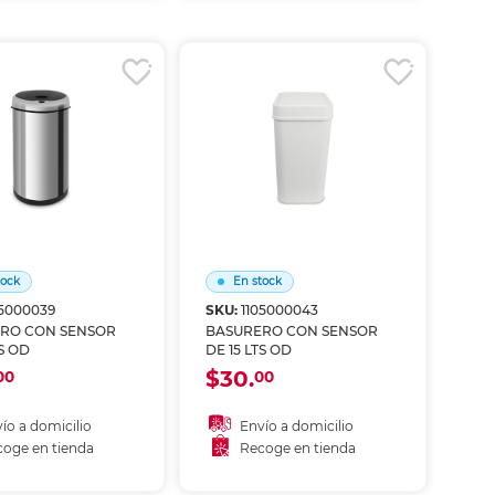
coger en tienda
Recoger en tienda
tock
En stock
05000039
SKU:
1105000043
RO CON SENSOR
BASURERO CON SENSOR
TS OD
DE 15 LTS OD
$30.
00
00
ío a domicilio
Envío a domicilio
oge en tienda
Recoge en tienda
ñadir al carrito
Añadir al carrito