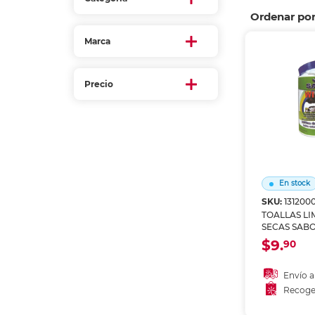
Refuerzos 
Ordenar po
Marca
Precio
En stock
SKU:
1312000
TOALLAS L
SECAS SAB
$9.
90
Envío a
Recoge
Añadir