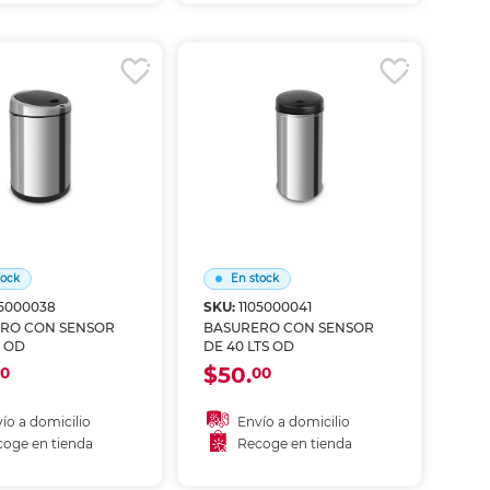
coger en tienda
Recoger en tienda
tock
En stock
05000038
SKU:
1105000041
RO CON SENSOR
BASURERO CON SENSOR
S OD
DE 40 LTS OD
$50.
0
00
ío a domicilio
Envío a domicilio
oge en tienda
Recoge en tienda
ñadir al carrito
Añadir al carrito