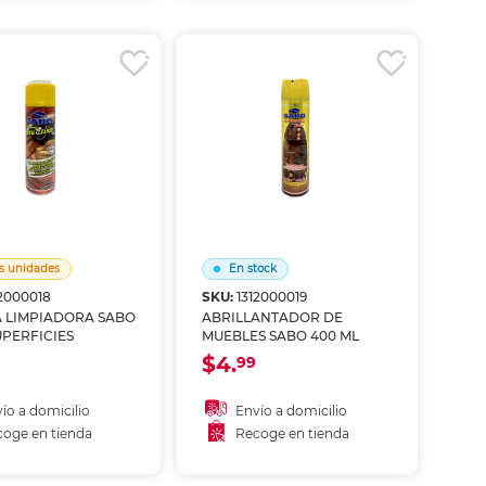
coger en tienda
Recoger en tienda
s unidades
En stock
12000018
SKU:
1312000019
 LIMPIADORA SABO
ABRILLANTADOR DE
UPERFICIES
MUEBLES SABO 400 ML
$4.
99
ío a domicilio
Envío a domicilio
oge en tienda
Recoge en tienda
Añadir al carrito