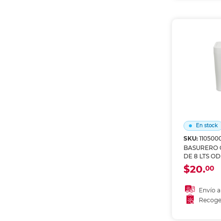
Recoge
En stock
SKU:
110500
BASURERO 
DE 8 LTS OD
$20.
00
Envío a
Recoge
Añadir