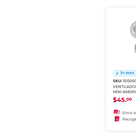
Recoge
En stock
SKU:
110500
VENTILADO
MINI AMERI
LIGHT
$45.
00
Envío a
Recoge
Añadir