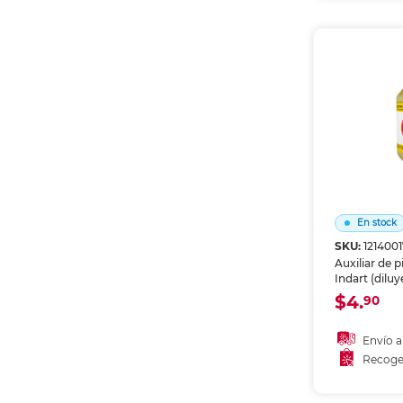
Recoge
En stock
SKU:
121400
Auxiliar de 
Indart (diluy
medio) para
$4.
90
profesionale
manualidad
para potenci
Envío a
rendimiento 
Recoge
Añadir